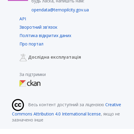
будь ласка, напишіть нам:
opendata@ternopilcity.gov.ua
API
Зворотний зв'язок
Політика відкритих даних
Про портал
Дослідна експлуатація
За підтримки
Весь контент доступний за ліцензією
Creative
Commons Attribution 4.0 International license
, якщо не
зазначено інше