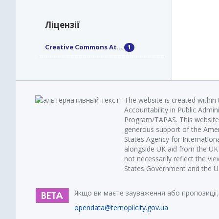
Ліцензії
Creative Commons At...
1
The website is created within
Accountability in Public Admin
Program/TAPAS. This website 
generous support of the Amer
States Agency for Internatio
alongside UK aid from the U
not necessarily reflect the vi
States Government and the UK 
Якщо ви маєте зауваження або пропозиції,
opendata@ternopilcity.gov.ua