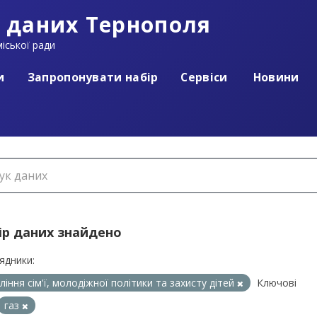
 даних Тернополя
іської ради
и
Запропонувати набір
Сервіси
Новини
ір даних знайдено
ядники:
ління сім'ї, молодіжної політики та захисту дітей
Ключові
газ