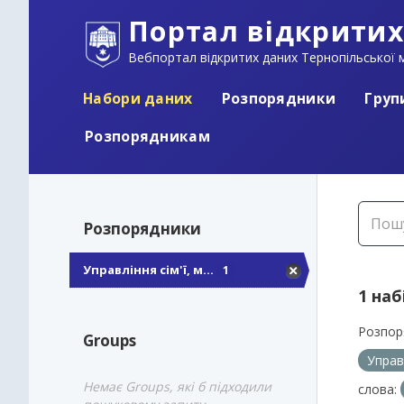
Портал відкритих
Вебпортал відкритих даних Тернопільської м
Набори даних
Розпорядники
Груп
Розпорядникам
Розпорядники
Управління сім'ї, м...
1
1 наб
Розпор
Groups
Управ
Немає Groups, які б підходили
слова: