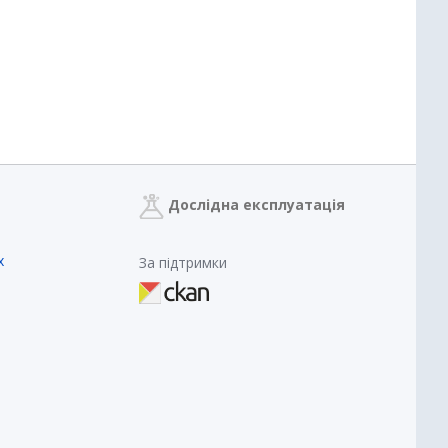
Дослідна експлуатація
х
За підтримки