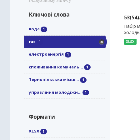
пошуковому запиту
Ключові слова
53(54
Набір м
вода
1
холодна
газ
1
XLSX
електроенергія
1
споживання комуналь...
1
Тернопільська міськ...
1
управління молодіжн...
1
Формати
XLSX
1