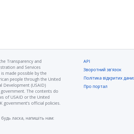
 the Transparency and
API
istration and Services
Зворотний зв'язок
is made possible by the
Політика відкритих дани
ican people through the United
nal Development (USAID)
Про портал
K government. The contents do
ews of USAID or the United
government’s official policies.
 будь ласка, напишіть нам: