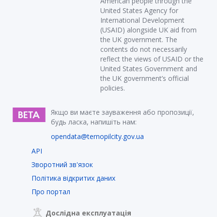
American people through the
United States Agency for
International Development
(USAID) alongside UK aid from
the UK government. The
contents do not necessarily
reflect the views of USAID or the
United States Government and
the UK government’s official
policies.
Якщо ви маєте зауваження або пропозиції,
будь ласка, напишіть нам:
opendata@ternopilcity.gov.ua
API
Зворотний зв'язок
Політика відкритих даних
Про портал
Дослідна експлуатація