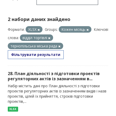
2 набори даних знайдено
Формати:
XLSX
Groups:
Кожен місяць
Ключові
слова:
відділ торгівлі
тернопільська міська рада
Фільтрувати результати
28. План діяльності з підготовки проектів
регуляторних актів із зазначенням в...
Набір містить дані про План діяльності з підготовки
проектів регуляторних актів із зазначенням видів і назв
проектів, цілей їх прийняття, строків підготовки
проектів,...
XLSX