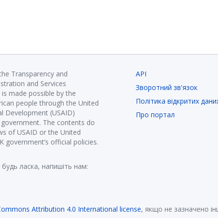
 the Transparency and
API
istration and Services
Зворотний зв'язок
is made possible by the
Політика відкритих дани
ican people through the United
nal Development (USAID)
Про портал
K government. The contents do
ews of USAID or the United
government’s official policies.
 будь ласка, напишіть нам:
Commons Attribution 4.0 International license
, якщо не зазначено і