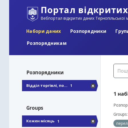
Портал відкритих
Вебпортал відкритих даних Тернопільської м
Набори даних
Розпорядники
Груп
Розпорядникам
Розпорядники
Відділ торгівлі, по...
1
1 наб
Розпор
Groups
Groups:
Кожен місяць
1
перел