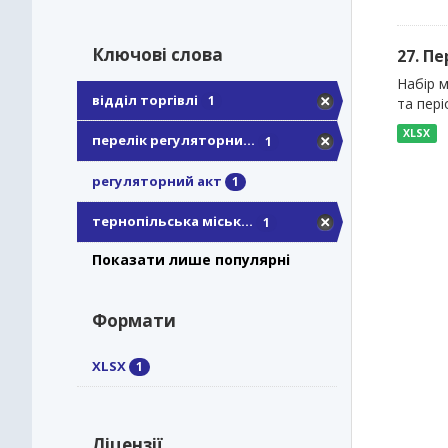
Ключові слова
27. П
Набір м
відділ торгівлі
1
та пері
XLSX
перелік регуляторни...
1
регуляторний акт
1
тернопільська міськ...
1
Показати лише популярні
Формати
XLSX
1
Ліцензії