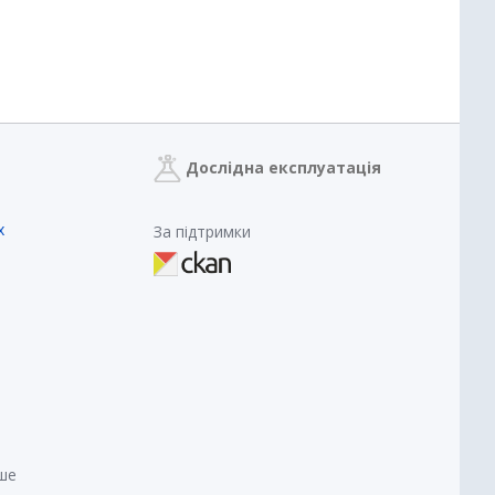
Дослідна експлуатація
х
За підтримки
нше