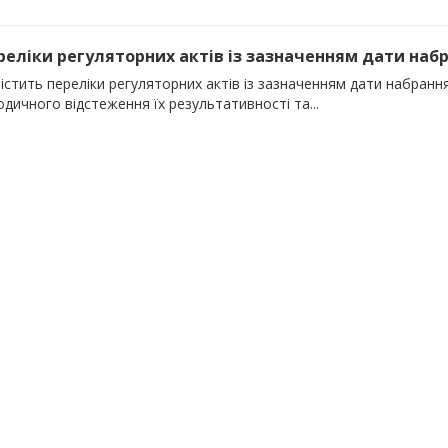
ереліки регуляторних актів із зазначенням дати набра
істить переліки регуляторних актів із зазначенням дати набран
одичного відстеження їх результативності та...