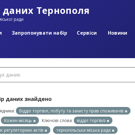
 даних Тернополя
іської ради
и
Запропонувати набір
Сервіси
Новини
ір даних знайдено
ядники:
Відділ торгівлі, побуту та захисту прав споживачів
Кожен місяць
Ключові слова:
відділ торгівлі
ік регуляторних актів
тернопільська міська рада