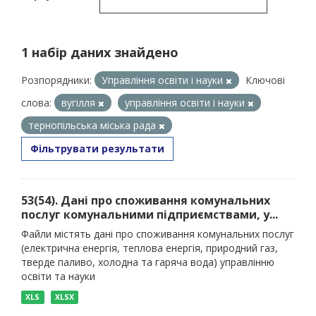
1 набір даних знайдено
Розпорядники:
Управління освіти і науки
Ключові
слова:
вугілля
управління освіти і науки
тернопільська міська рада
Фільтрувати результати
53(54). Дані про споживання комунальних
послуг комунальними підприємствами, у...
Файли містять дані про споживання комунальних послуг
(електрична енергія, теплова енергія, природний газ,
тверде паливо, холодна та гаряча вода) управлінню
освіти та науки
XLS
XLSX