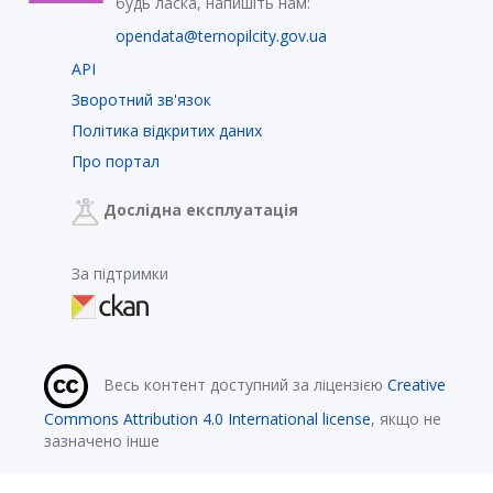
будь ласка, напишіть нам:
opendata@ternopilcity.gov.ua
API
Зворотний зв'язок
Політика відкритих даних
Про портал
Дослідна експлуатація
За підтримки
Весь контент доступний за ліцензією
Creative
Commons Attribution 4.0 International license
, якщо не
зазначено інше