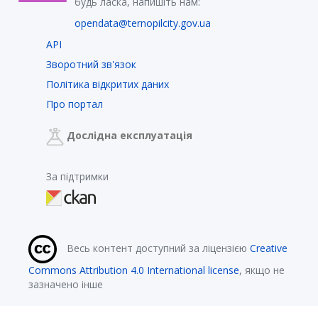
будь ласка, напишіть нам:
opendata@ternopilcity.gov.ua
API
Зворотний зв'язок
Політика відкритих даних
Про портал
Дослідна експлуатація
За підтримки
Весь контент доступний за ліцензією
Creative
Commons Attribution 4.0 International license
, якщо не
зазначено інше