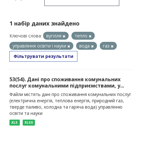
1 набір даних знайдено
Ключові слова:
вугілля
тепло
управління освіти і науки
вода
газ
Фільтрувати результати
53(54). Дані про споживання комунальних
послуг комунальними підприємствами, у...
Файли містять дані про споживання комунальних послуг
(електрична енергія, теплова енергія, природний газ,
тверде паливо, холодна та гаряча вода) управлінню
освіти та науки
XLS
XLSX