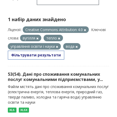
1 набір даних знайдено
Ліцензії:
Creative Commons Attribution 4.0
Ключові
слова:
вугілля
тепло
управління освіти і науки
вода
Фільтрувати результати
53(54). Дані про споживання комунальних
послуг комунальними підприємствами, у...
Файли містять дані про споживання комунальних послуг
(електрична енергія, теплова енергія, природний газ,
тверде паливо, холодна та гаряча вода) управлінню
освіти та науки
XLS
XLSX