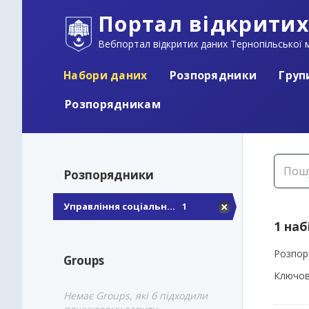
Портал відкритих
Вебпортал відкритих даних Тернопільської м
Набори даних
Розпорядники
Груп
Розпорядникам
Розпорядники
Управління соціальн...
1
1 наб
Розпор
Groups
Ключов
Немає Groups, які б підходили