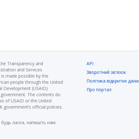
 the Transparency and
API
istration and Services
Зворотний зв'язок
is made possible by the
Політика відкритих дани
ican people through the United
nal Development (USAID)
Про портал
K government. The contents do
ews of USAID or the United
government’s official policies.
 будь ласка, напишіть нам: