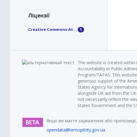
Ліцензії
Creative Commons At...
1
The website is created within
Accountability in Public Admin
Program/TAPAS. This website 
generous support of the Amer
States Agency for Internatio
alongside UK aid from the U
not necessarily reflect the vi
States Government and the UK 
Якщо ви маєте зауваження або пропозиції,
opendata@ternopilcity.gov.ua