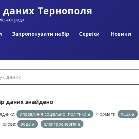
 даних Тернополя
іської ради
и
Запропонувати набір
Сервіси
Новини
ір даних знайдено
ядники:
Управління соціальної політики
Формати:
XLSX
і слова:
вода
електроенергія