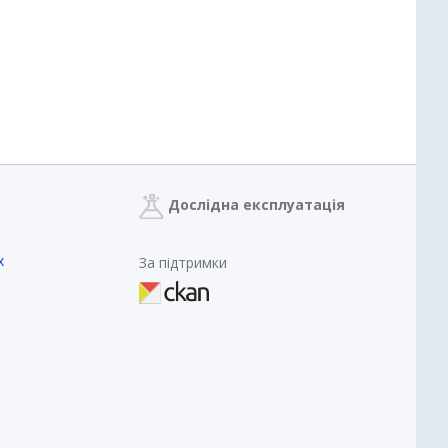
Дослідна експлуатація
х
За підтримки