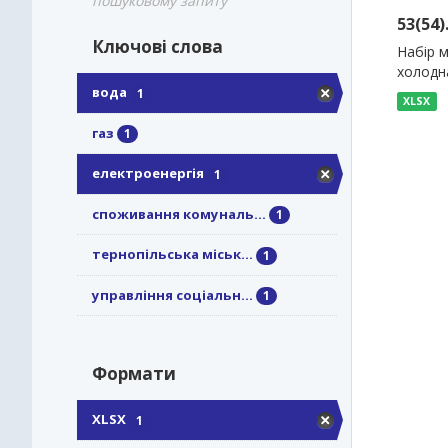
пошуковому запиту
53(54
Ключові слова
Набір м
холодн
вода
1
XLSX
газ
1
електроенергія
1
споживання комуналь...
1
тернопільська міськ...
1
управління соціальн...
1
Формати
XLSX
1