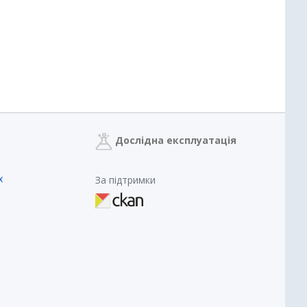
Дослідна експлуатація
х
За підтримки