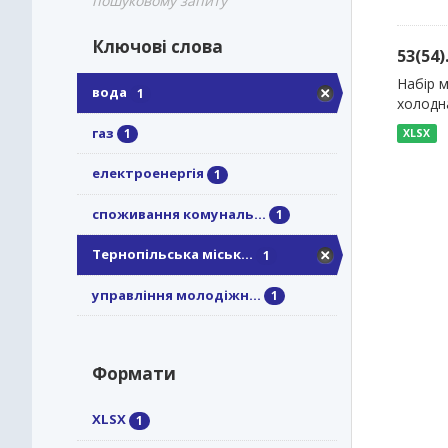
пошуковому запиту
Ключові слова
53(54
Набір м
вода
1
холодна
газ
1
XLSX
електроенергія
1
споживання комуналь...
1
Тернопільська міськ...
1
управління молодіжн...
1
Формати
XLSX
1