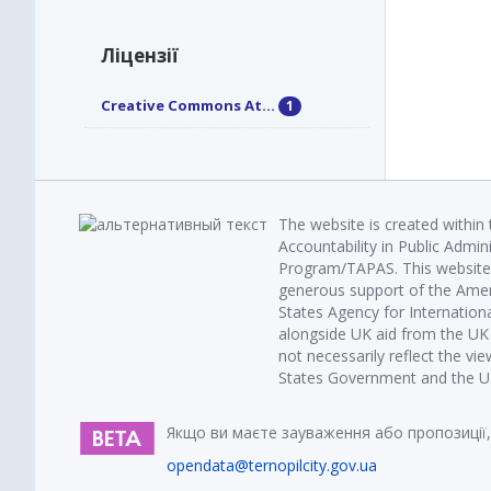
Ліцензії
Creative Commons At...
1
The website is created within
Accountability in Public Admin
Program/TAPAS. This website 
generous support of the Amer
States Agency for Internatio
alongside UK aid from the U
not necessarily reflect the vi
States Government and the UK 
Якщо ви маєте зауваження або пропозиції,
opendata@ternopilcity.gov.ua