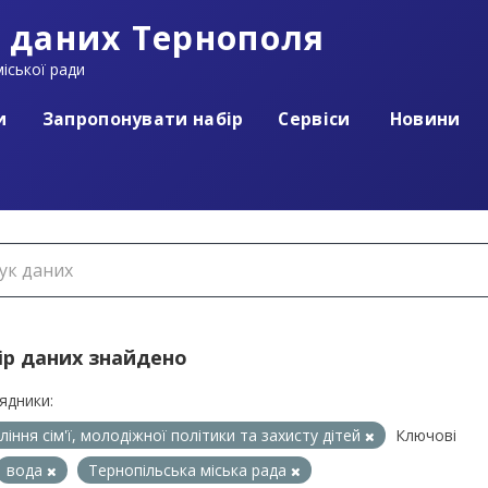
 даних Тернополя
іської ради
и
Запропонувати набір
Сервіси
Новини
ір даних знайдено
ядники:
ління сім'ї, молодіжної політики та захисту дітей
Ключові
вода
Тернопільська міська рада