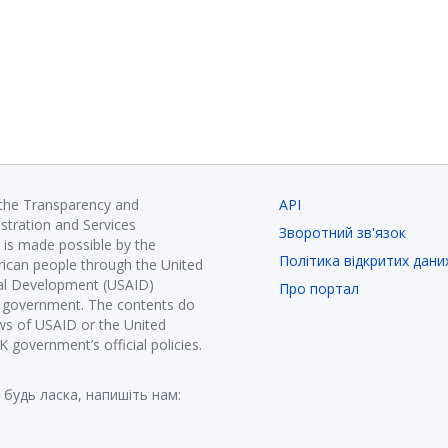
 the Transparency and
API
istration and Services
Зворотний зв'язок
is made possible by the
Політика відкритих дани
ican people through the United
nal Development (USAID)
Про портал
K government. The contents do
ews of USAID or the United
government’s official policies.
 будь ласка, напишіть нам: