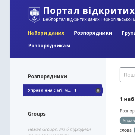
Портал відкритих
Вебпортал відкритих даних Тернопільської м
Набори даних
Розпорядники
Груп
Розпорядникам
Розпорядники
Управління сім'ї, м...
1
1 наб
Розпор
Groups
Управ
Немає Groups, які б підходили
слова: