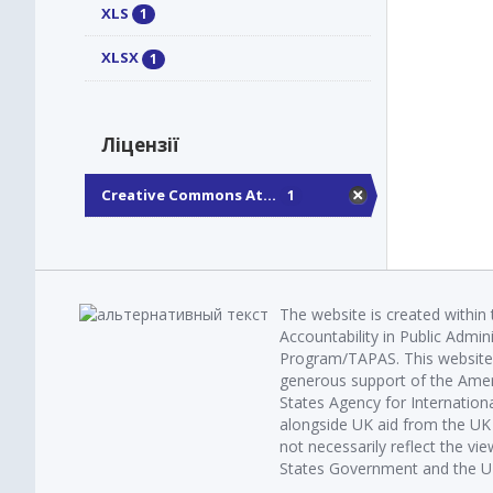
XLS
1
XLSX
1
Ліцензії
Creative Commons At...
1
The website is created within
Accountability in Public Admin
Program/TAPAS. This website 
generous support of the Amer
States Agency for Internatio
alongside UK aid from the U
not necessarily reflect the vi
States Government and the UK 