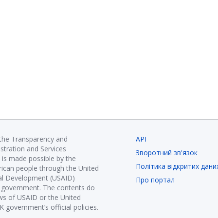
 the Transparency and
API
istration and Services
Зворотний зв'язок
is made possible by the
Політика відкритих дани
ican people through the United
nal Development (USAID)
Про портал
K government. The contents do
ews of USAID or the United
government’s official policies.