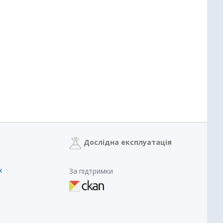
Дослідна експлуатація
х
За підтримки