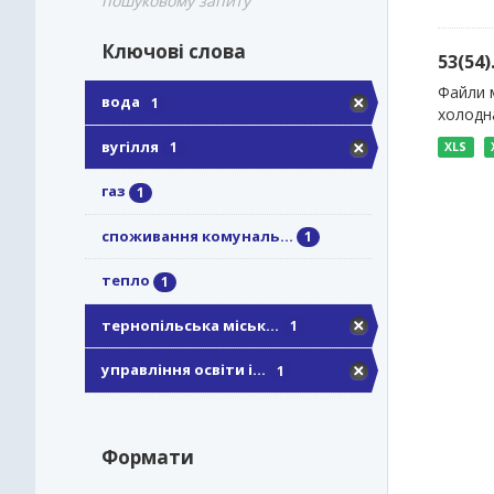
пошуковому запиту
Ключові слова
53(54
Файли м
вода
1
холодна
вугілля
1
XLS
газ
1
споживання комуналь...
1
тепло
1
тернопільська міськ...
1
управління освіти і...
1
Формати