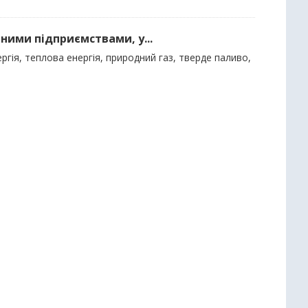
ними підприємствами, у...
гія, теплова енергія, природний газ, тверде паливо,