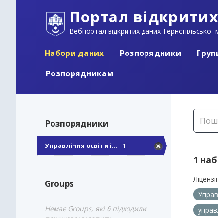
Портал відкритих
Вебпортал відкритих даних Тернопільської м
Набори даних
Розпорядники
Груп
Розпорядникам
Розпорядники
Управління освіти і...
1
1 наб
Ліцензії
Groups
Управ
Немає Groups, які б підходили
управ