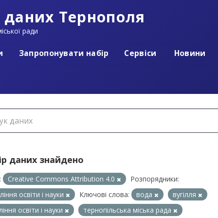
 даних Тернополя
іської ради
и
Запропонувати набір
Сервіси
Новини
ір даних знайдено
:
Creative Commons Attribution 4.0
Розпорядники:
ління освіти і науки
Ключові слова:
вода
вугілля
ління освіти і науки
тернопільська міська рада