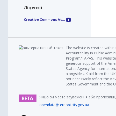
Ліцензії
Creative Commons At...
1
The website is created within
Accountability in Public Admin
Program/TAPAS. This website 
generous support of the Amer
States Agency for Internatio
alongside UK aid from the U
not necessarily reflect the vi
States Government and the UK 
Якщо ви маєте зауваження або пропозиції,
opendata@ternopilcity.gov.ua