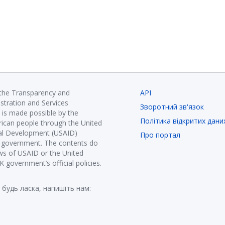
 the Transparency and
API
istration and Services
Зворотний зв'язок
is made possible by the
Політика відкритих дани
ican people through the United
nal Development (USAID)
Про портал
K government. The contents do
ews of USAID or the United
government’s official policies.
 будь ласка, напишіть нам: