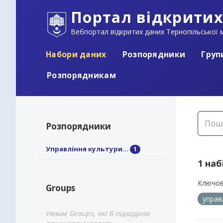
Портал відкритих
Вебпортал відкритих даних Тернопільської м
Набори даних
Розпорядники
Груп
Розпорядникам
Розпорядники
Управління культури...
1
1 наб
Ключов
Groups
управ
Немає Groups, які б підходили