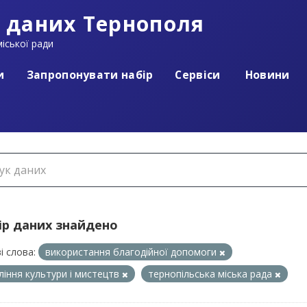
 даних Тернополя
іської ради
и
Запропонувати набір
Сервіси
Новини
ір даних знайдено
і слова:
використання благодійної допомоги
ління культури і мистецтв
тернопільська міська рада