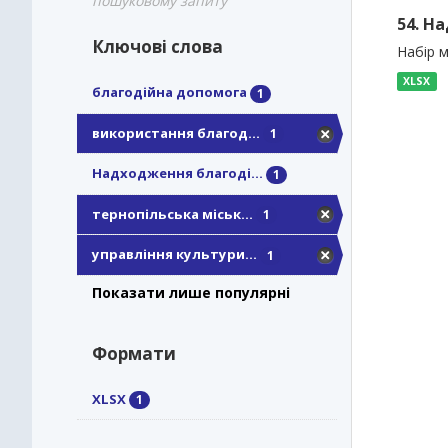
пошуковому запиту
54. Н
Ключові слова
Набір м
XLSX
благодійна допомога
1
використання благод...
1
Надходження благоді...
1
тернопільська міськ...
1
управління культури...
1
Показати лише популярні
Формати
XLSX
1