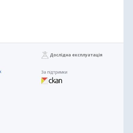
Дослідна експлуатація
х
За підтримки