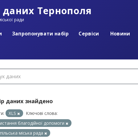
 даних Тернополя
іської ради
и
Запропонувати набір
Сервіси
Новини
ір даних знайдено
и:
XLS
Ключові слова:
истання благодійної допомоги
пільська міська рада