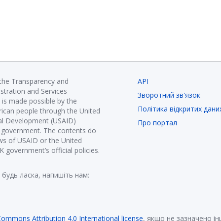
 the Transparency and
API
istration and Services
Зворотний зв'язок
is made possible by the
Політика відкритих дани
ican people through the United
nal Development (USAID)
Про портал
K government. The contents do
ews of USAID or the United
government’s official policies.
 будь ласка, напишіть нам:
Commons Attribution 4.0 International license
, якщо не зазначено і