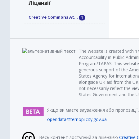
Ліцензії
Creative Commons At...
1
The website is created within
Accountability in Public Admin
Program/TAPAS. This website 
generous support of the Amer
States Agency for Internatio
alongside UK aid from the U
not necessarily reflect the vi
States Government and the UK 
Якщо ви маєте зауваження або пропозиції,
opendata@ternopilcity.gov.ua
Весь контент доступний за ліцензією
Creative 