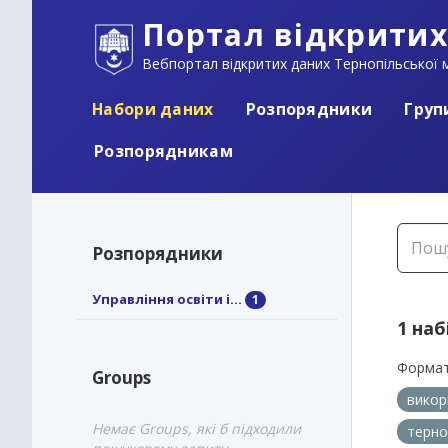
Портал відкритих
Вебпортал відкритих даних Тернопільської м
Набори даних
Розпорядники
Груп
Розпорядникам
Розпорядники
Управління освіти і...
1
1 наб
Формат
Groups
викор
Немає Groups, які б підходили
терно