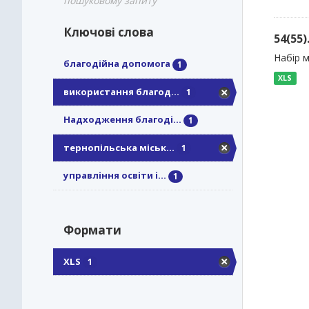
пошуковому запиту
Ключові слова
54(55
Набір м
благодійна допомога
1
XLS
використання благод...
1
Надходження благоді...
1
тернопільська міськ...
1
управління освіти і...
1
Формати
XLS
1