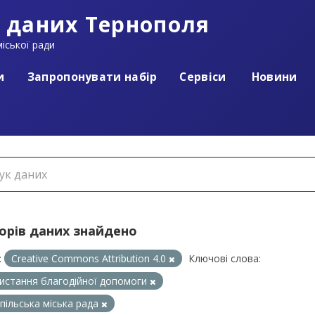
 даних Тернополя
іської ради
и
Запропонувати набір
Сервіси
Новини
борів даних знайдено
:
Creative Commons Attribution 4.0
Ключові слова:
истання благодійної допомоги
пільська міська рада