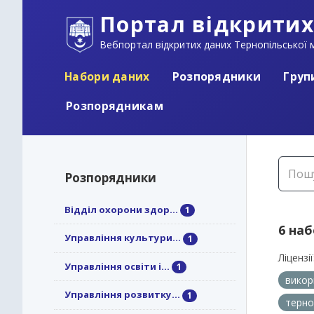
Портал відкритих
Вебпортал відкритих даних Тернопільської м
Набори даних
Розпорядники
Груп
Розпорядникам
Розпорядники
Відділ охорони здор...
1
6 на
Управління культури...
1
Ліцензії
Управління освіти і...
1
викор
Управління розвитку...
1
терно