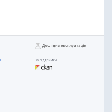
Дослідна експлуатація
х
За підтримки