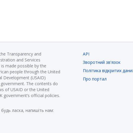
 the Transparency and
API
istration and Services
Зворотний зв'язок
is made possible by the
Політика відкритих дани
ican people through the United
nal Development (USAID)
Про портал
K government. The contents do
ews of USAID or the United
government’s official policies.
 будь ласка, напишіть нам: