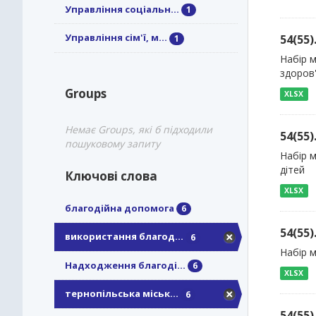
Управління соціальн...
1
Управління сім'ї, м...
54(55
1
Набір 
здоров
Groups
XLSX
Немає Groups, які б підходили
54(55
пошуковому запиту
Набір м
дітей
Ключові слова
XLSX
благодійна допомога
6
54(55
використання благод...
6
Набір м
Надходження благоді...
6
XLSX
тернопільська міськ...
6
54(55