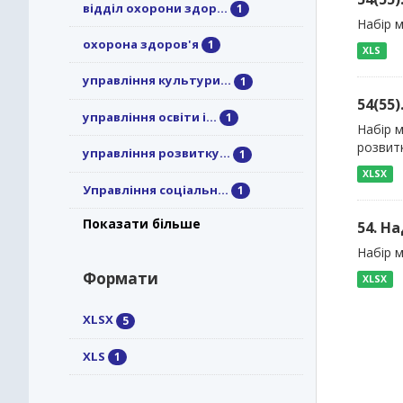
відділ охорони здор...
1
Набір м
охорона здоров'я
1
XLS
управління культури...
1
54(55
управління освіти і...
1
Набір 
розвитк
управління розвитку...
1
XLSX
Управління соціальн...
1
Показати більше
54. Н
Набір м
Формати
XLSX
XLSX
5
XLS
1