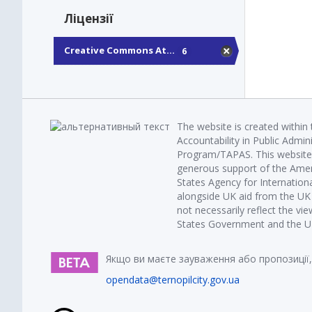
Ліцензії
Creative Commons At...
6
The website is created within
Accountability in Public Admin
Program/TAPAS. This website 
generous support of the Amer
States Agency for Internatio
alongside UK aid from the U
not necessarily reflect the vi
States Government and the UK 
Якщо ви маєте зауваження або пропозиції,
opendata@ternopilcity.gov.ua