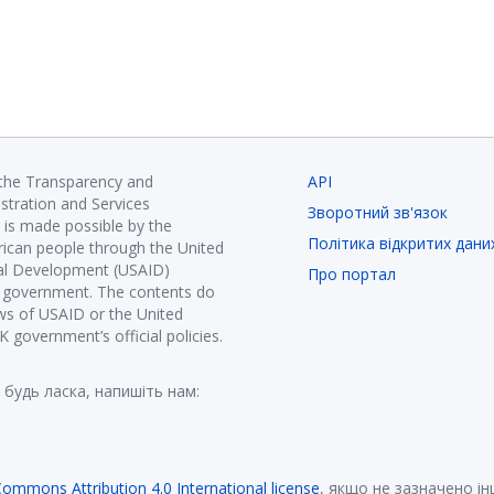
 the Transparency and
API
istration and Services
Зворотний зв'язок
is made possible by the
Політика відкритих дани
ican people through the United
nal Development (USAID)
Про портал
K government. The contents do
ews of USAID or the United
government’s official policies.
 будь ласка, напишіть нам:
Commons Attribution 4.0 International license
, якщо не зазначено і