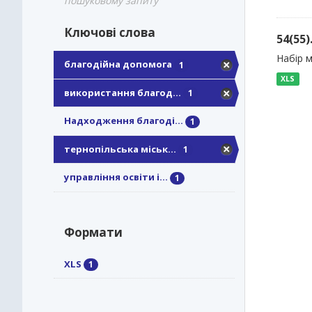
пошуковому запиту
Ключові слова
54(55
Набір м
благодійна допомога
1
XLS
використання благод...
1
Надходження благоді...
1
тернопільська міськ...
1
управління освіти і...
1
Формати
XLS
1