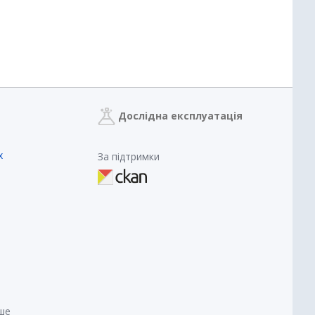
Дослідна експлуатація
х
За підтримки
нше