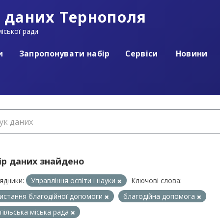
 даних Тернополя
іської ради
и
Запропонувати набір
Сервіси
Новини
ір даних знайдено
ядники:
Управління освіти і науки
Ключові слова:
истання благодійної допомоги
благодійна допомога
пільська міська рада