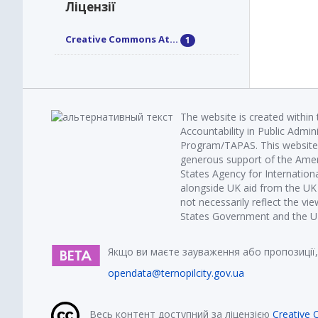
Ліцензії
Creative Commons At...
1
The website is created within
Accountability in Public Admin
Program/TAPAS. This website 
generous support of the Amer
States Agency for Internatio
alongside UK aid from the U
not necessarily reflect the vi
States Government and the UK 
Якщо ви маєте зауваження або пропозиції,
opendata@ternopilcity.gov.ua
Весь контент доступний за ліцензією
Creative 