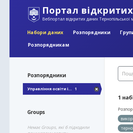
Портал відкритих
Вебпортал відкритих даних Тернопільської м
Набори даних
Розпорядники
Груп
Розпорядникам
Розпорядники
Управління освіти і...
1
1 наб
Розпор
Groups
викор
Немає Groups, які б підходили
терно