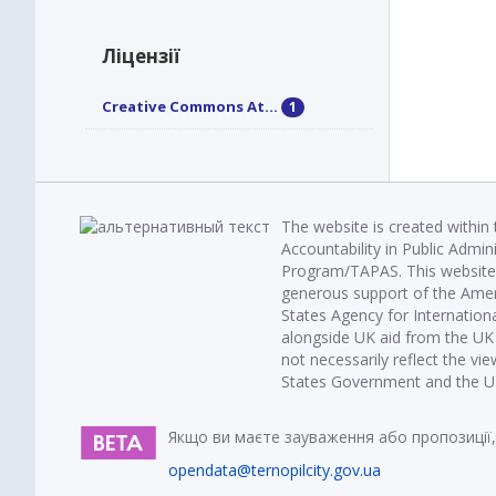
Ліцензії
Creative Commons At...
1
The website is created within
Accountability in Public Admin
Program/TAPAS. This website 
generous support of the Amer
States Agency for Internatio
alongside UK aid from the U
not necessarily reflect the vi
States Government and the UK 
Якщо ви маєте зауваження або пропозиції,
opendata@ternopilcity.gov.ua