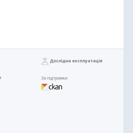
Дослідна експлуатація
х
За підтримки