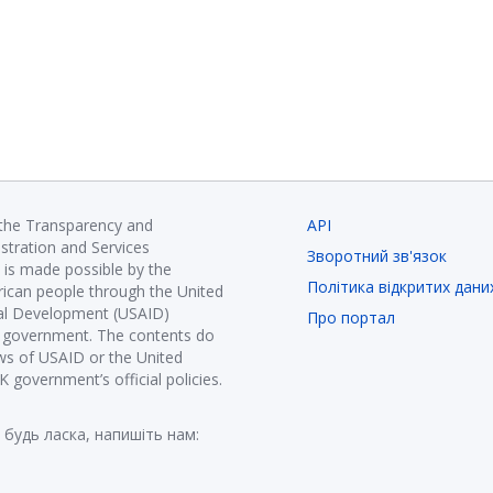
 the Transparency and
API
istration and Services
Зворотний зв'язок
is made possible by the
Політика відкритих дани
ican people through the United
nal Development (USAID)
Про портал
K government. The contents do
ews of USAID or the United
government’s official policies.
 будь ласка, напишіть нам: