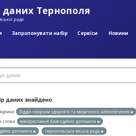
 даних Тернополя
іської ради
и
Запропонувати набір
Сервіси
Новини
ір даних знайдено
ядники:
Відділ охорони здоров'я та медичного забезпечення
і слова:
використання благодійної допомоги
дійна допомога
тернопільська міська рада