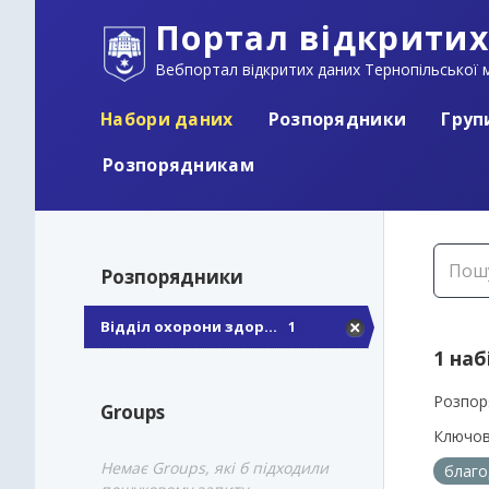
Портал відкритих
Вебпортал відкритих даних Тернопільської м
Набори даних
Розпорядники
Груп
Розпорядникам
Розпорядники
Відділ охорони здор...
1
1 наб
Розпор
Groups
Ключов
Немає Groups, які б підходили
благо