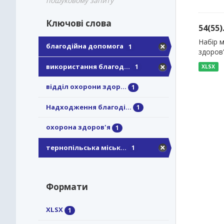
пошуковому запиту
Ключові слова
54(55
Набір 
благодійна допомога
1
здоров
використання благод...
1
XLSX
відділ охорони здор...
1
Надходження благоді...
1
охорона здоров'я
1
тернопільська міськ...
1
Формати
XLSX
1