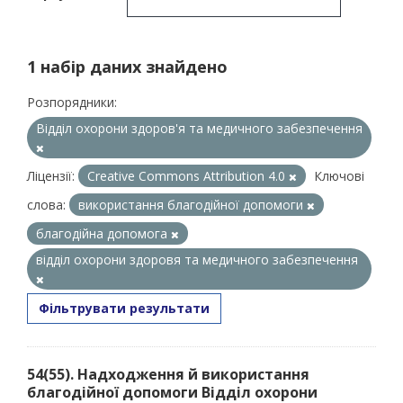
1 набір даних знайдено
Розпорядники:
Відділ охорони здоров'я та медичного забезпечення
Ліцензії:
Creative Commons Attribution 4.0
Ключові
слова:
використання благодійної допомоги
благодійна допомога
відділ охорони здоровя та медичного забезпечення
Фільтрувати результати
54(55). Надходження й використання
благодійної допомоги Відділ охорони