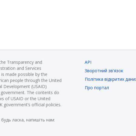
 the Transparency and
API
istration and Services
Зворотний зв'язок
is made possible by the
Політика відкритих дани
ican people through the United
nal Development (USAID)
Про портал
K government. The contents do
ews of USAID or the United
government’s official policies.
 будь ласка, напишіть нам: