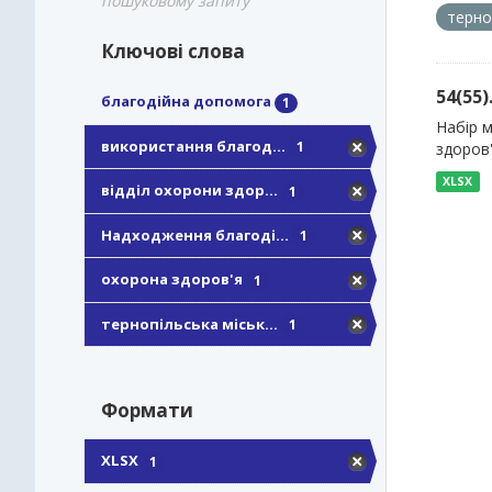
пошуковому запиту
терно
Ключові слова
54(55
благодійна допомога
1
Набір 
використання благод...
1
здоров
XLSX
відділ охорони здор...
1
Надходження благоді...
1
охорона здоров'я
1
тернопільська міськ...
1
Формати
XLSX
1