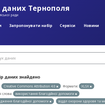
 даних Тернополя
іської ради
и
Запропонувати набір
Сервіси
Новини
ір даних знайдено
:
Creative Commons Attribution 4.0
Формати:
XLSX
і слова:
використання благодійної допомоги
дження благодійної допомоги
відділ охорони здоровя та 