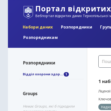
Портал відкритих
Вебпортал відкритих даних Тернопільської м
Набори даних
Розпорядники
Груп
Розпорядникам
Розпорядники
Відділ охорони здор...
1
1 наб
Ліцензії
Groups
Ключов
Немає Groups, які б підходили
Надхо