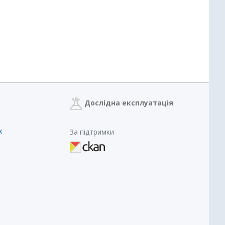
Дослідна експлуатація
х
За підтримки