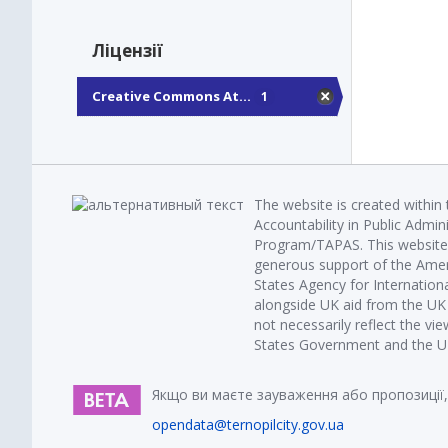
Ліцензії
Creative Commons At...
1
The website is created within
Accountability in Public Admin
Program/TAPAS. This website 
generous support of the Amer
States Agency for Internatio
alongside UK aid from the U
not necessarily reflect the vi
States Government and the UK 
Якщо ви маєте зауваження або пропозиції,
opendata@ternopilcity.gov.ua