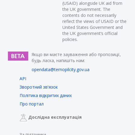
(USAID) alongside UK aid from
the UK government. The
contents do not necessarily
reflect the views of USAID or the
United States Government and
the UK government’s official
policies.
Якщо ви маєте зауваження або пропозиції,
будь ласка, напишіть нам:
opendata@ternopilcity.gov.ua
API
Зворотний зв'язок
Політика відкритих даних
Про портал
Дослідна експлуатація
За підтримки