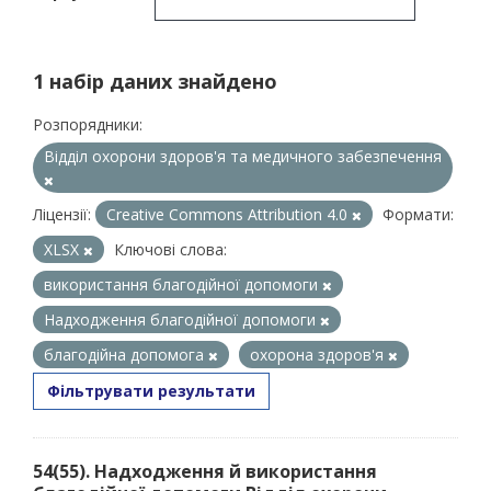
1 набір даних знайдено
Розпорядники:
Відділ охорони здоров'я та медичного забезпечення
Ліцензії:
Creative Commons Attribution 4.0
Формати:
XLSX
Ключові слова:
використання благодійної допомоги
Надходження благодійної допомоги
благодійна допомога
охорона здоров'я
Фільтрувати результати
54(55). Надходження й використання