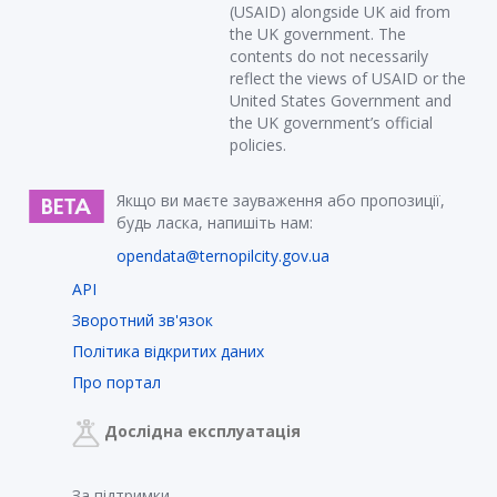
(USAID) alongside UK aid from
the UK government. The
contents do not necessarily
reflect the views of USAID or the
United States Government and
the UK government’s official
policies.
Якщо ви маєте зауваження або пропозиції,
будь ласка, напишіть нам:
opendata@ternopilcity.gov.ua
API
Зворотний зв'язок
Політика відкритих даних
Про портал
Дослідна експлуатація
За підтримки