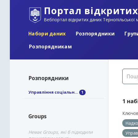
Портал відкритих
Вебпортал відкритих даних Тернопільської м
Набори даних
Розпорядники
Груп
Розпорядникам
Розпорядники
Управління соціальн...
1
1 наб
Ключов
Groups
Надхо
Немає Groups, які б підходили
Управ