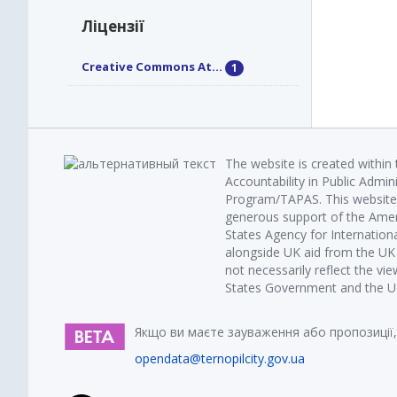
Ліцензії
Creative Commons At...
1
The website is created within
Accountability in Public Admin
Program/TAPAS. This website 
generous support of the Amer
States Agency for Internatio
alongside UK aid from the U
not necessarily reflect the vi
States Government and the UK 
Якщо ви маєте зауваження або пропозиції,
opendata@ternopilcity.gov.ua