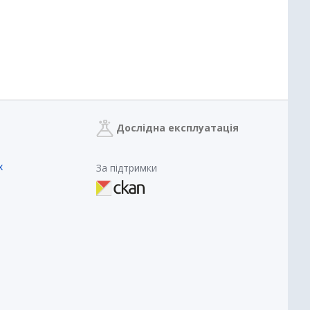
Дослідна експлуатація
х
За підтримки