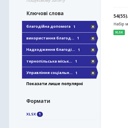
пошуковому запиту
Ключові слова
54(55
Набір м
благодійна допомога
1
XLSX
використання благод...
1
Надходження благоді...
1
тернопільська міськ...
1
Управління соціальн...
1
Показати лише популярні
Формати
XLSX
1