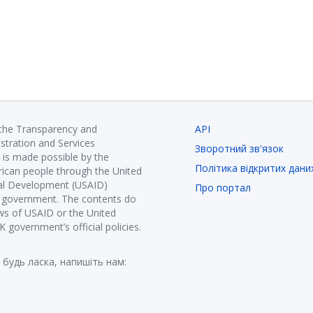
 the Transparency and
API
istration and Services
Зворотний зв'язок
is made possible by the
Політика відкритих дани
ican people through the United
nal Development (USAID)
Про портал
K government. The contents do
ews of USAID or the United
government’s official policies.
 будь ласка, напишіть нам: