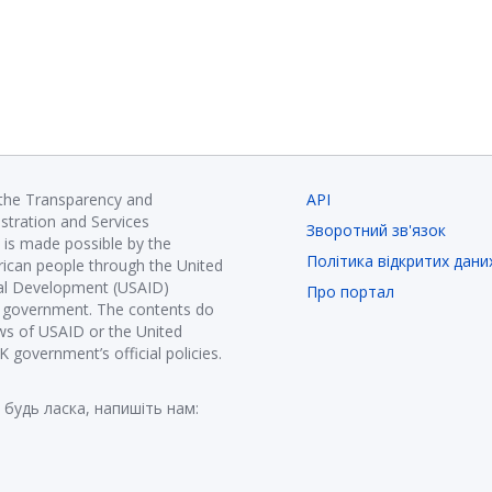
 the Transparency and
API
istration and Services
Зворотний зв'язок
is made possible by the
Політика відкритих дани
ican people through the United
nal Development (USAID)
Про портал
K government. The contents do
ews of USAID or the United
government’s official policies.
 будь ласка, напишіть нам: