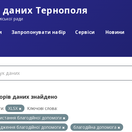
 даних Тернополя
іської ради
и
Запропонувати набір
Сервіси
Новини
борів даних знайдено
и:
XLSX
Ключові слова:
истання благодійної допомоги
дження благодійної допомоги
благодійна допомога