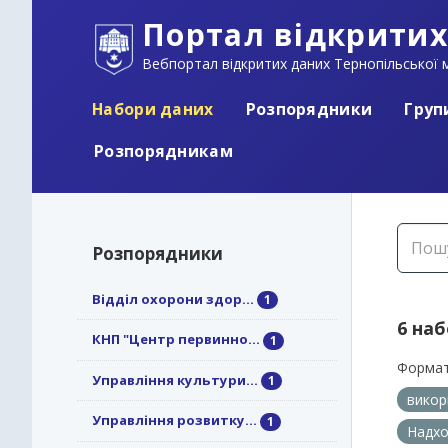
Портал відкритих
Вебпортал відкритих даних Тернопільської м
Набори даних
Розпорядники
Груп
Розпорядникам
Розпорядники
Відділ охорони здор...
1
6 на
КНП "Центр первинно...
1
Формат
Управління культури...
1
викор
Управління розвитку...
1
Надхо