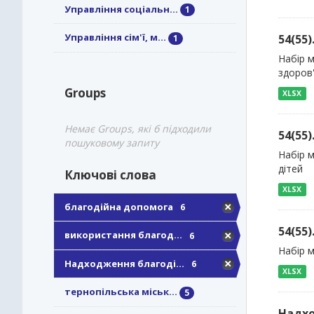
Управління соціальн...
1
Управління сім'ї, м...
54(55
1
Набір 
здоров
Groups
XLSX
Немає Groups, які б підходили
54(55
пошуковому запиту
Набір м
дітей
Ключові слова
XLSX
благодійна допомога
6
54(55
використання благод...
6
Набір м
Надходження благоді...
6
XLSX
тернопільська міськ...
5
Надхо