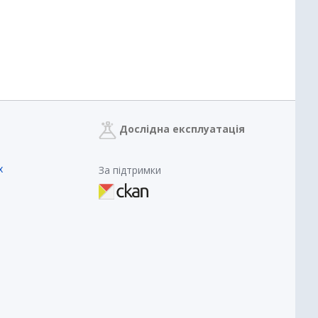
Дослідна експлуатація
х
За підтримки