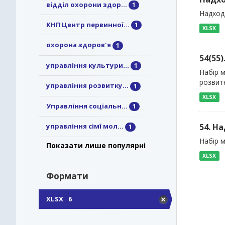
відділ охорони здор...
1
Надход
КНП Центр первинної...
1
XLSX
охорона здоров'я
1
54(55
управління культури...
1
Набір 
розвитк
управління розвитку...
1
XLSX
Управління соціальн...
1
54. Н
управління сімї мол...
1
Набір м
Показати лише популярні
XLSX
Формати
XLSX
6