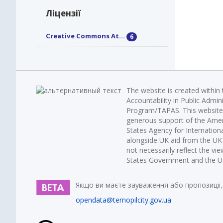
Ліцензії
Creative Commons At...
6
The website is created within
Accountability in Public Admin
Program/TAPAS. This website 
generous support of the Amer
States Agency for Internatio
alongside UK aid from the U
not necessarily reflect the vi
States Government and the UK 
Якщо ви маєте зауваження або пропозиції,
opendata@ternopilcity.gov.ua