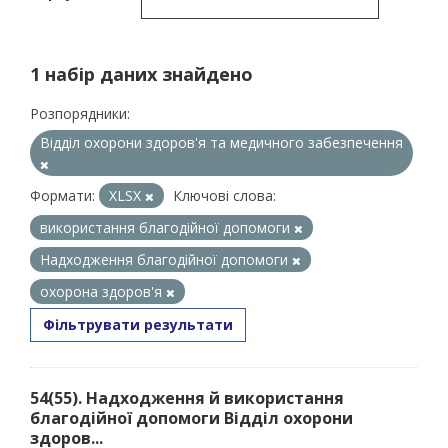
1 набір даних знайдено
Розпорядники:
Відділ охорони здоров'я та медичного забезпечення
Формати:
XLSX
Ключові слова:
використання благодійної допомоги
Надходження благодійної допомоги
охорона здоров'я
Фільтрувати результати
54(55). Надходження й використання
благодійної допомоги Відділ охорони
здоров...