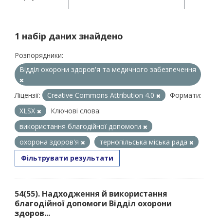
1 набір даних знайдено
Розпорядники:
Відділ охорони здоров'я та медичного забезпечення
Ліцензії:
Creative Commons Attribution 4.0
Формати:
XLSX
Ключові слова:
використання благодійної допомоги
охорона здоров'я
тернопільська міська рада
Фільтрувати результати
54(55). Надходження й використання
благодійної допомоги Відділ охорони
здоров...