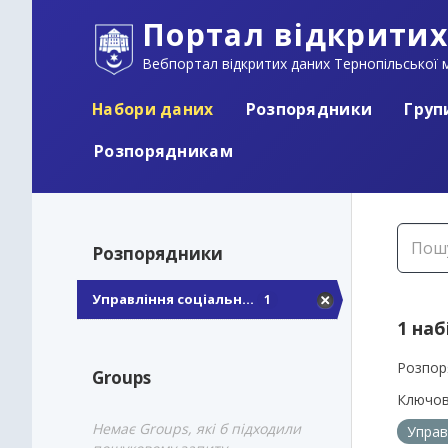
Портал відкритих
Вебпортал відкритих даних Тернопільської м
Набори даних
Розпорядники
Груп
Розпорядникам
Розпорядники
Управління соціальн...
1
1 наб
Розпор
Groups
Ключов
Немає Groups, які б підходили
Управ