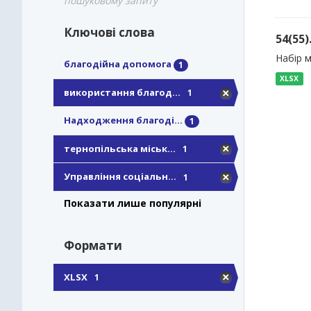
пошуковому запиту
Ключові слова
54(55
Набір м
благодійна допомога
1
XLSX
використання благод...
1
Надходження благоді...
1
тернопільська міськ...
1
Управління соціальн...
1
Показати лише популярні
Формати
XLSX
1