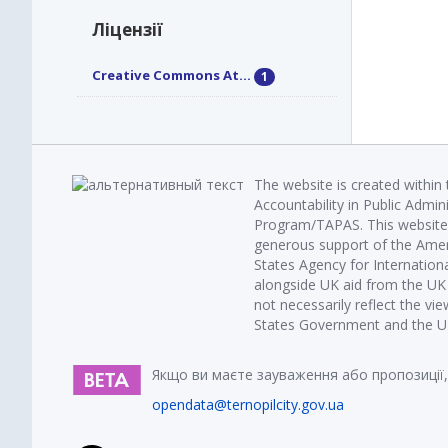
Ліцензії
Creative Commons At...
1
The website is created within
Accountability in Public Admin
Program/TAPAS. This website 
generous support of the Amer
States Agency for Internatio
alongside UK aid from the U
not necessarily reflect the vi
States Government and the UK 
Якщо ви маєте зауваження або пропозиції,
opendata@ternopilcity.gov.ua