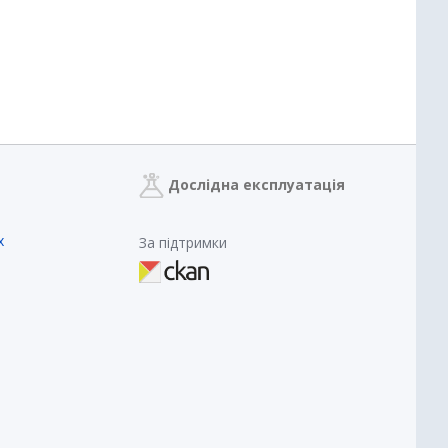
Дослідна експлуатація
х
За підтримки