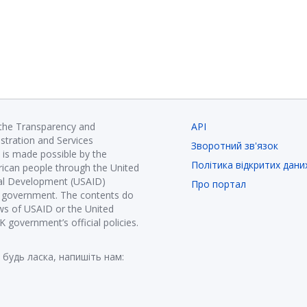
 the Transparency and
API
istration and Services
Зворотний зв'язок
is made possible by the
Політика відкритих дани
ican people through the United
nal Development (USAID)
Про портал
K government. The contents do
ews of USAID or the United
government’s official policies.
 будь ласка, напишіть нам: