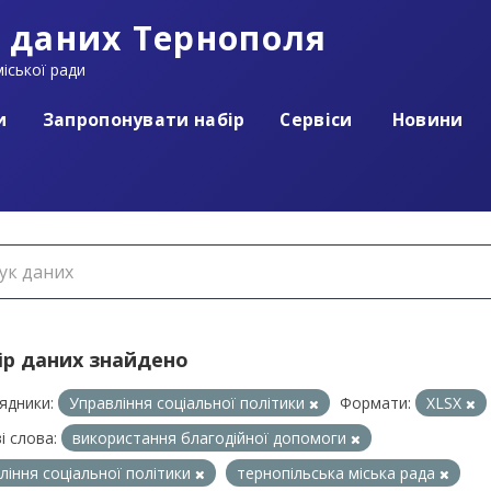
 даних Тернополя
іської ради
и
Запропонувати набір
Сервіси
Новини
ір даних знайдено
ядники:
Управління соціальної політики
Формати:
XLSX
і слова:
використання благодійної допомоги
ління соціальної політики
тернопільська міська рада