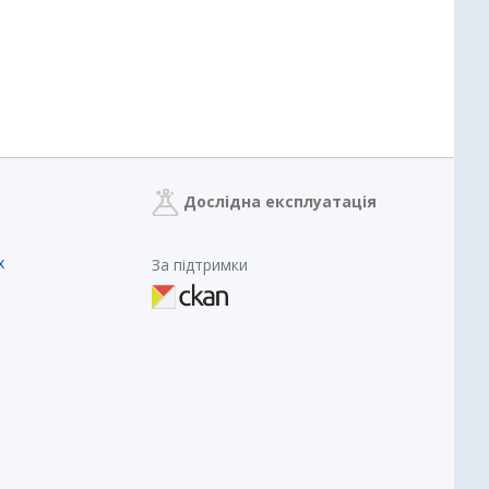
Дослідна експлуатація
х
За підтримки