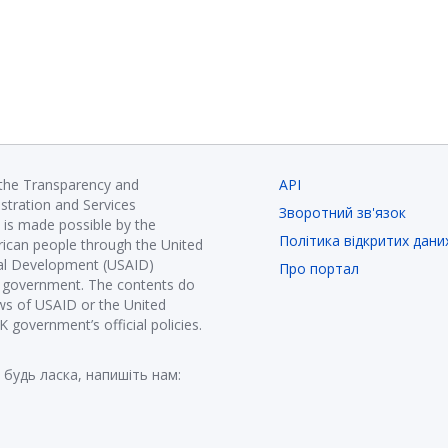
 the Transparency and
API
istration and Services
Зворотний зв'язок
is made possible by the
Політика відкритих дани
ican people through the United
nal Development (USAID)
Про портал
K government. The contents do
ews of USAID or the United
government’s official policies.
 будь ласка, напишіть нам: