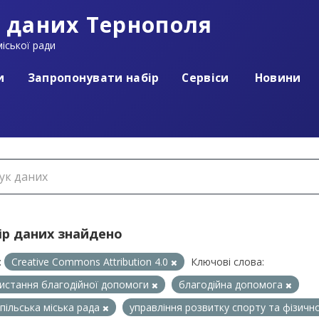
 даних Тернополя
іської ради
и
Запропонувати набір
Сервіси
Новини
ір даних знайдено
:
Creative Commons Attribution 4.0
Ключові слова:
истання благодійної допомоги
благодійна допомога
пільська міська рада
управління розвитку спорту та фізичн