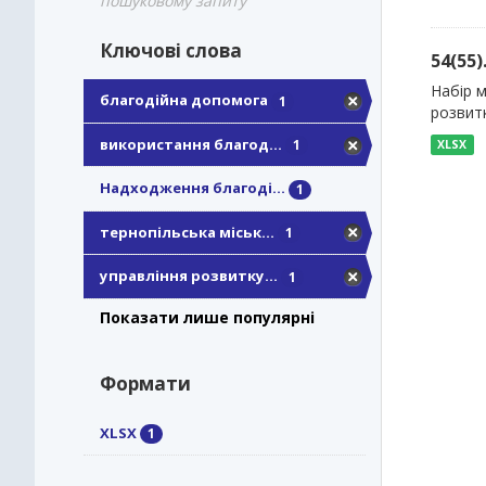
пошуковому запиту
Ключові слова
54(55
Набір 
благодійна допомога
1
розвитк
використання благод...
1
XLSX
Надходження благоді...
1
тернопільська міськ...
1
управління розвитку...
1
Показати лише популярні
Формати
XLSX
1