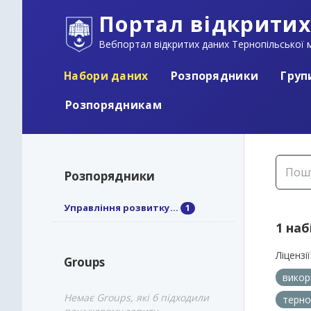
Портал відкритих
Вебпортал відкритих даних Тернопільської м
Набори даних
Розпорядники
Груп
Розпорядникам
Розпорядники
Управління розвитку...
1
1 наб
Ліцензії
Groups
викор
Немає Groups, які б підходили
терно