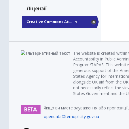
Ліцензії
Creative Commons At...
1
The website is created within
Accountability in Public Admin
Program/TAPAS. This website 
generous support of the Amer
States Agency for Internatio
alongside UK aid from the U
not necessarily reflect the vi
States Government and the UK 
Якщо ви маєте зауваження або пропозиції,
opendata@ternopilcity.gov.ua