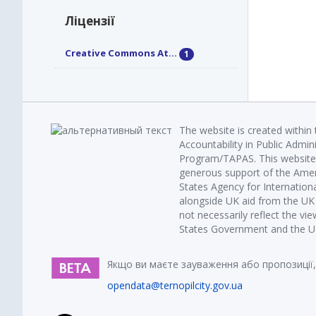
Ліцензії
Creative Commons At...
1
The website is created within
Accountability in Public Admin
Program/TAPAS. This website 
generous support of the Amer
States Agency for Internatio
alongside UK aid from the U
not necessarily reflect the vi
States Government and the UK 
Якщо ви маєте зауваження або пропозиції,
opendata@ternopilcity.gov.ua