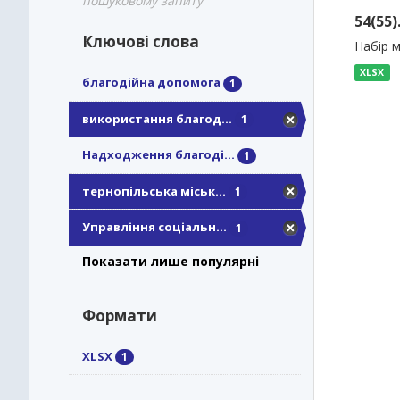
пошуковому запиту
54(55
Ключові слова
Набір м
XLSX
благодійна допомога
1
використання благод...
1
Надходження благоді...
1
тернопільська міськ...
1
Управління соціальн...
1
Показати лише популярні
Формати
XLSX
1