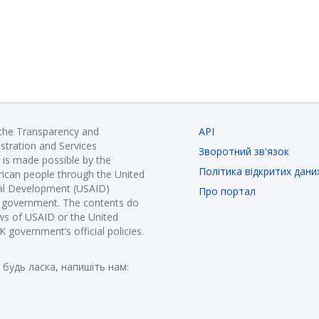
 the Transparency and
API
istration and Services
Зворотний зв'язок
is made possible by the
Політика відкритих дани
ican people through the United
nal Development (USAID)
Про портал
K government. The contents do
ews of USAID or the United
government’s official policies.
 будь ласка, напишіть нам: