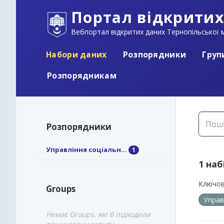
Портал відкритих
Вебпортал відкритих даних Тернопільської м
Набори даних
Розпорядники
Груп
Розпорядникам
Розпорядники
Управління соціальн...
1
1 наб
Ключов
Groups
Управ
Немає Groups, які б підходили