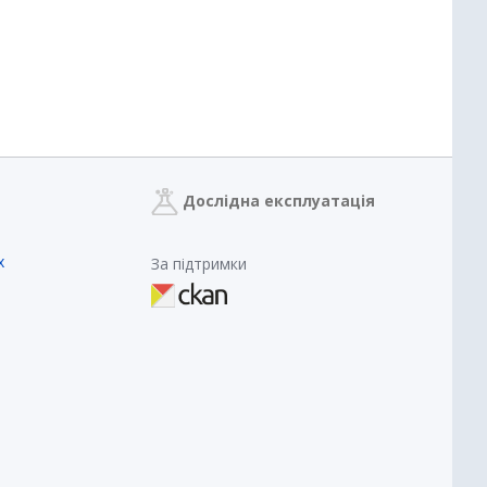
Дослідна експлуатація
х
За підтримки