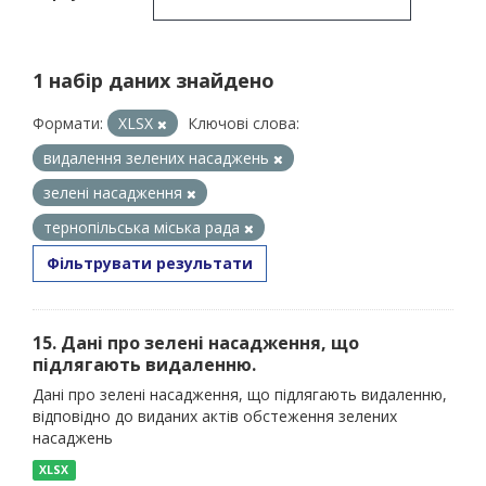
1 набір даних знайдено
Формати:
XLSX
Ключові слова:
видалення зелених насаджень
зелені насадження
тернопільська міська рада
Фільтрувати результати
15. Дані про зелені насадження, що
підлягають видаленню.
Дані про зелені насадження, що підлягають видаленню,
відповідно до виданих актів обстеження зелених
насаджень
XLSX