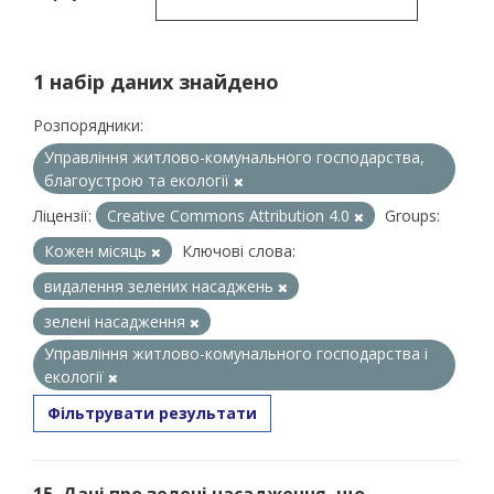
1 набір даних знайдено
Розпорядники:
Управління житлово-комунального господарства,
благоустрою та екології
Ліцензії:
Creative Commons Attribution 4.0
Groups:
Кожен місяць
Ключові слова:
видалення зелених насаджень
зелені насадження
Управління житлово-комунального господарства і
екології
Фільтрувати результати