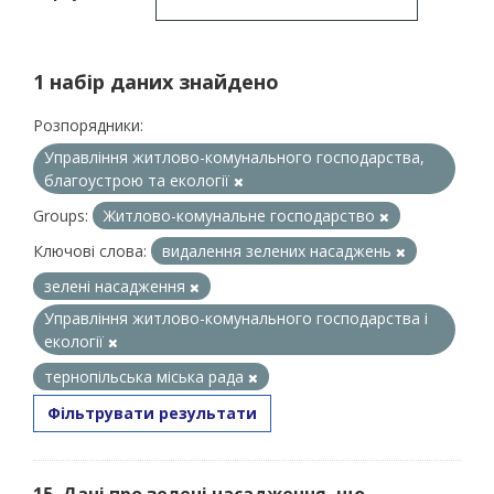
1 набір даних знайдено
Розпорядники:
Управління житлово-комунального господарства,
благоустрою та екології
Groups:
Житлово-комунальне господарство
Ключові слова:
видалення зелених насаджень
зелені насадження
Управління житлово-комунального господарства і
екології
тернопільська міська рада
Фільтрувати результати