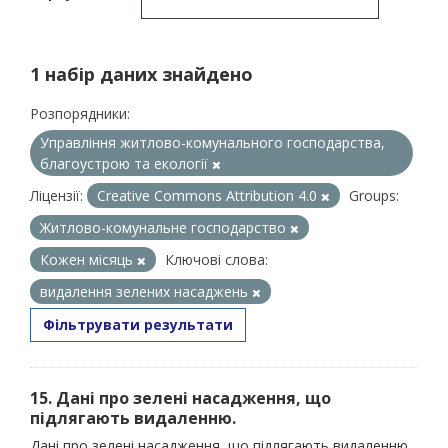
1 набір даних знайдено
Розпорядники:
Управління житлово-комунального господарства,
благоустрою та екології
Ліцензії:
Creative Commons Attribution 4.0
Groups:
Житлово-комунальне господарство
Кожен місяць
Ключові слова:
видалення зелених насаджень
Фільтрувати результати
15. Дані про зелені насадження, що
підлягають видаленню.
Дані про зелені насадження, що підлягають видаленню,