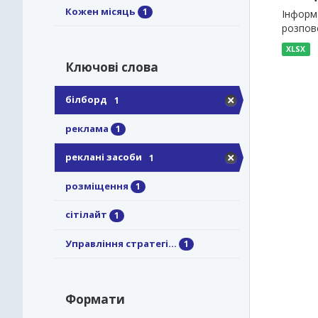
Кожен місяць
1
Інформа
розпов
XLSX
Ключові слова
білборд
1
реклама
1
реклані засоби
1
розміщення
1
сітілайт
1
Управління стратегі...
1
Формати