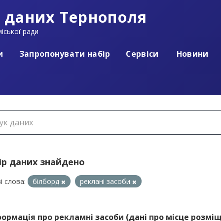
 даних Тернополя
іської ради
и
Запропонувати набір
Сервіси
Новини
ір даних знайдено
і слова:
білборд
реклані засоби
нформація про рекламні засоби (дані про місце розміщ