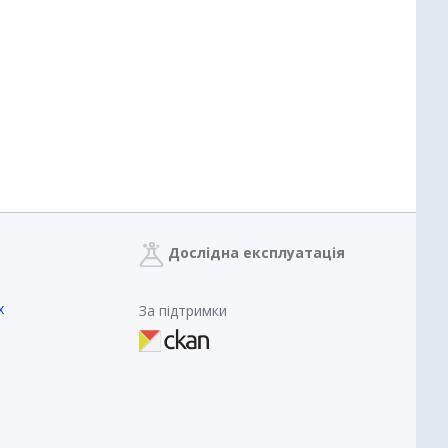
Дослідна експлуатація
х
За підтримки