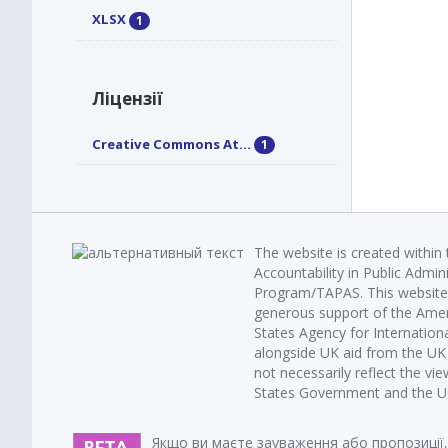
XLSX
1
Ліцензії
Creative Commons At...
1
The website is created within
Accountability in Public Admin
Program/TAPAS. This website 
generous support of the Amer
States Agency for Internatio
alongside UK aid from the U
not necessarily reflect the vi
States Government and the UK 
Якщо ви маєте зауваження або пропозиції,