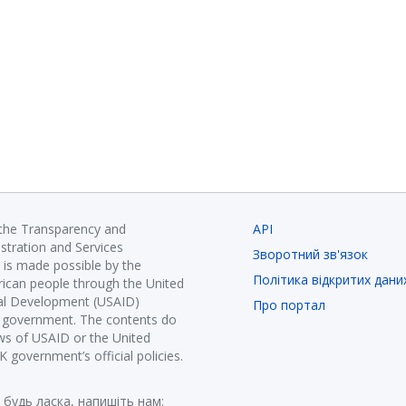
 the Transparency and
API
istration and Services
Зворотний зв'язок
is made possible by the
Політика відкритих дани
ican people through the United
nal Development (USAID)
Про портал
K government. The contents do
ews of USAID or the United
government’s official policies.
 будь ласка, напишіть нам: