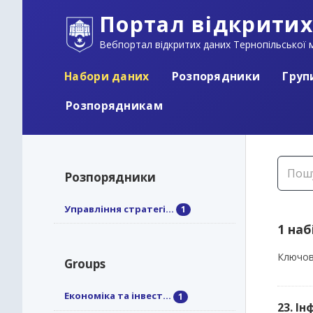
Портал відкритих
Вебпортал відкритих даних Тернопільської м
Набори даних
Розпорядники
Груп
Розпорядникам
Розпорядники
Управління стратегі...
1
1 наб
Ключов
Groups
Економіка та інвест...
1
23. І