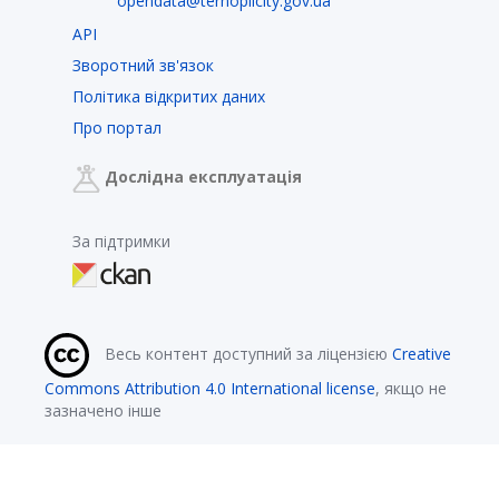
opendata@ternopilcity.gov.ua
API
Зворотний зв'язок
Політика відкритих даних
Про портал
Дослідна експлуатація
За підтримки
Весь контент доступний за ліцензією
Creative
Commons Attribution 4.0 International license
, якщо не
зазначено інше