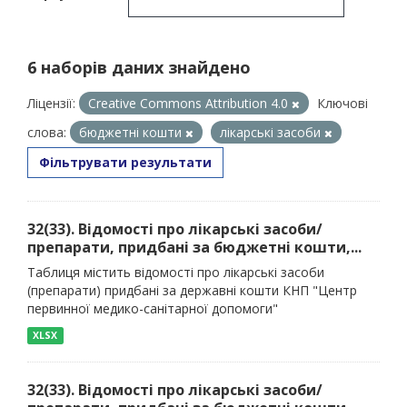
6 наборів даних знайдено
Ліцензії:
Creative Commons Attribution 4.0
Ключові
слова:
бюджетні кошти
лікарські засоби
Фільтрувати результати
32(33). Відомості про лікарські засоби/
препарати, придбані за бюджетні кошти,...
Таблиця містить відомості про лікарські засоби
(препарати) придбані за державні кошти КНП "Центр
первинної медико-санітарної допомоги"
XLSX
32(33). Відомості про лікарські засоби/