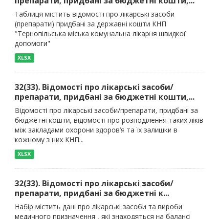
препарати, придбані за бюджетні кошти,...
Таблиця містить відомості про лікарські засоби
(препарати) придбані за державні кошти КНП
"Тернопільська міська комунальна лікарня швидкої
допомоги"
XLSX
32(33). Відомості про лікарські засоби/
препарати, придбані за бюджетні кошти,...
Відомості про лікарські засоби/препарати, придбані за
бюджетні кошти, відомості про розподілення таких ліків
між закладами охорони здоров’я та їх залишки в
кожному з них КНП...
XLSX
32(33). Відомості про лікарські засоби/
препарати, придбані за бюджетні к...
Набір містить дані про лікарські засоби та вироби
медичного призначення , які знаходяться на балансі