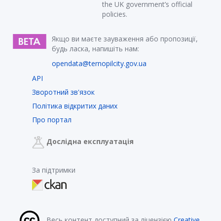
the UK government’s official
policies.
Якщо ви маєте зауваження або пропозиції,
будь ласка, напишіть нам:
opendata@ternopilcity.gov.ua
API
Зворотний зв'язок
Політика відкритих даних
Про портал
Дослідна експлуатація
За підтримки
Весь контент доступний за ліцензією
Creative