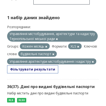
1 набір даних знайдено
Розпорядники:
Управління містобудування, архітектури та кадастру
Тернопільської міської ради
Groups:
Кожен місяць
Формати:
XLS
Ключові
слова:
будівельні паспорт
Управління архітектури містобудування і кадастру
Фільтрувати результати
36(37). Дані про видані будівельні паспорти
Набір містить дані про видані будівельні паспорти
XLS
XLSX