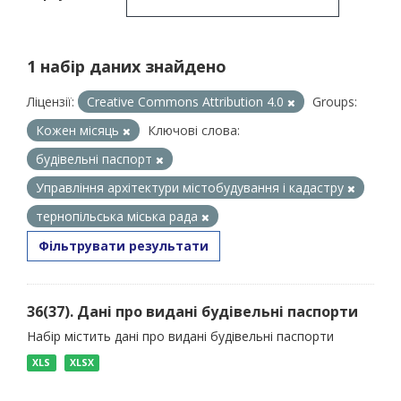
1 набір даних знайдено
Ліцензії:
Creative Commons Attribution 4.0
Groups:
Кожен місяць
Ключові слова:
будівельні паспорт
Управління архітектури містобудування і кадастру
тернопільська міська рада
Фільтрувати результати
36(37). Дані про видані будівельні паспорти
Набір містить дані про видані будівельні паспорти
XLS
XLSX