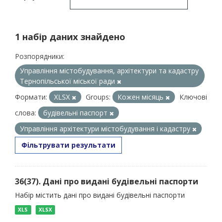
1 набір даних знайдено
Розпорядники:
Управління містобудування, архітектури та кадастру
Тернопільської міської ради
Формати:
XLSX
Groups:
Кожен місяць
Ключові
слова:
будівельні паспорт
Управління архітектури містобудування і кадастру
Фільтрувати результати
36(37). Дані про видані будівельні паспорти
Набір містить дані про видані будівельні паспорти
XLS
XLSX