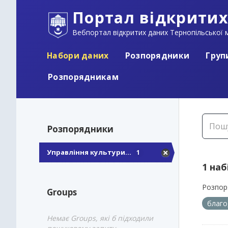
Портал відкритих
Вебпортал відкритих даних Тернопільської м
Набори даних
Розпорядники
Груп
Розпорядникам
Розпорядники
Управління культури...
1
1 наб
Розпор
Groups
благо
Немає Groups, які б підходили