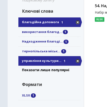
пошуковому запиту
54. Н
Ключові слова
Набір м
XLSX
благодійна допомога
1
використання благод...
1
Надходження благоді...
1
тернопільська міськ...
1
управління культури...
1
Показати лише популярні
Формати
XLSX
1