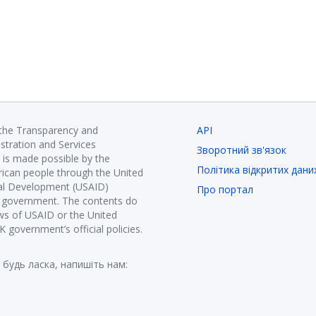
 the Transparency and
API
istration and Services
Зворотний зв'язок
is made possible by the
Політика відкритих дани
ican people through the United
nal Development (USAID)
Про портал
K government. The contents do
ews of USAID or the United
government’s official policies.
 будь ласка, напишіть нам: