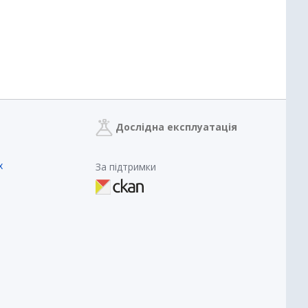
Дослідна експлуатація
х
За підтримки