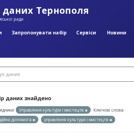
 даних Тернополя
іської ради
и
Запропонувати набір
Сервіси
Новини
ір даних знайдено
ядники:
Управління культури і мистецтв
Ключові слова:
дійна допомога
управління культури і мистецтв