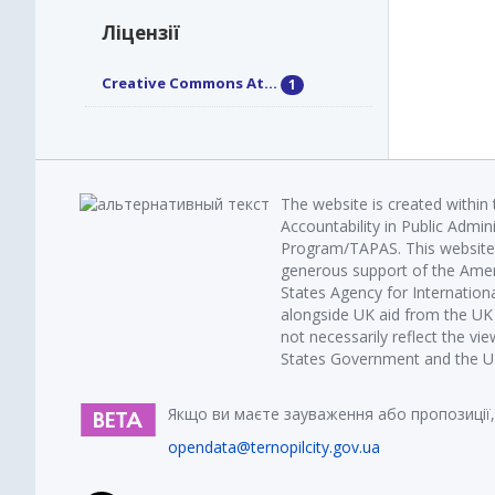
Ліцензії
Creative Commons At...
1
The website is created within
Accountability in Public Admin
Program/TAPAS. This website 
generous support of the Amer
States Agency for Internatio
alongside UK aid from the U
not necessarily reflect the vi
States Government and the UK 
Якщо ви маєте зауваження або пропозиції,
opendata@ternopilcity.gov.ua