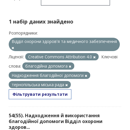
1 набір даних знайдено
Розпорядники:
Відділ охорони здоров'я та медичного забезпечення
Ліцензії:
Creative Commons Attribution 4.0
Ключові
слова:
благодійна допомога
Надходження благодійної допомоги
тернопільська міська рада
Фільтрувати результати
54(55). Надходження й використання
благодійної допомоги Відділ охорони
здоров...