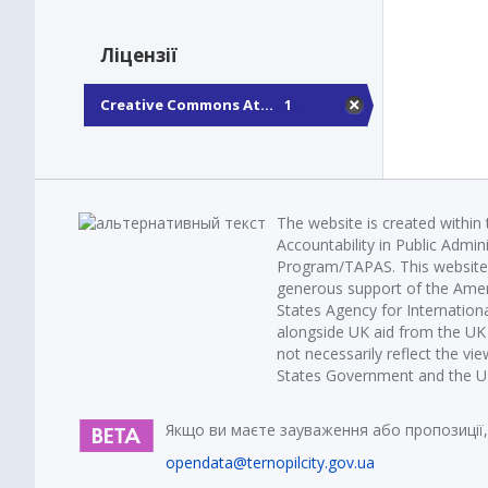
Ліцензії
Creative Commons At...
1
The website is created within
Accountability in Public Admin
Program/TAPAS. This website 
generous support of the Amer
States Agency for Internatio
alongside UK aid from the U
not necessarily reflect the vi
States Government and the UK 
Якщо ви маєте зауваження або пропозиції,
opendata@ternopilcity.gov.ua