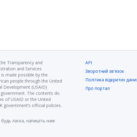
 the Transparency and
API
istration and Services
Зворотний зв'язок
is made possible by the
Політика відкритих дани
ican people through the United
nal Development (USAID)
Про портал
K government. The contents do
ews of USAID or the United
government’s official policies.
 будь ласка, напишіть нам: