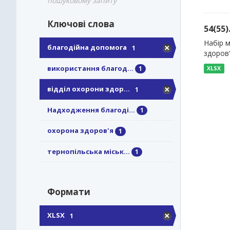
пошуковому запиту
Ключові слова
54(55
Набір 
благодійна допомога
1
здоров
використання благод...
1
XLSX
відділ охорони здор...
1
Надходження благоді...
1
охорона здоров'я
1
тернопільська міськ...
1
Формати
XLSX
1