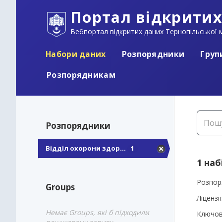
Портал відкритих
Вебпортал відкритих даних Тернопільської м
Набори даних
Розпорядники
Груп
Розпорядникам
Розпорядники
Відділ охорони здор...
1
1 наб
Розпор
Groups
Ліцензії
Немає Groups, які б підходили
Ключов