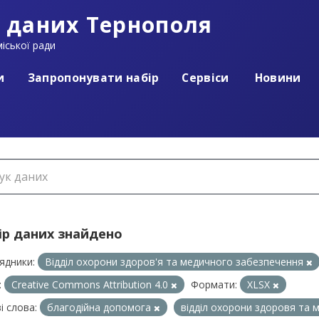
 даних Тернополя
іської ради
и
Запропонувати набір
Сервіси
Новини
ір даних знайдено
ядники:
Відділ охорони здоров'я та медичного забезпечення
:
Creative Commons Attribution 4.0
Формати:
XLSX
і слова:
благодійна допомога
відділ охорони здоровя та