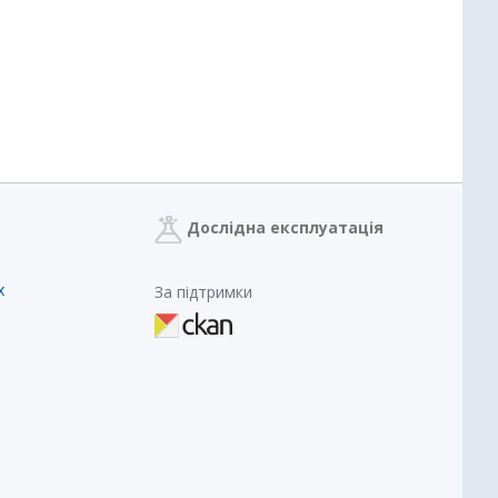
Дослідна експлуатація
х
За підтримки