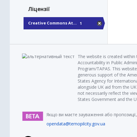
Ліцензії
Creative Commons At...
1
The website is created within
Accountability in Public Admin
Program/TAPAS. This website 
generous support of the Amer
States Agency for Internatio
alongside UK aid from the U
not necessarily reflect the vi
States Government and the UK 
Якщо ви маєте зауваження або пропозиції,
opendata@ternopilcity.gov.ua