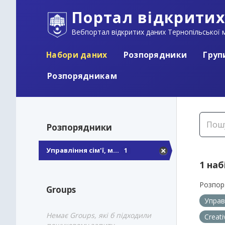
Портал відкритих
Вебпортал відкритих даних Тернопільської м
Набори даних
Розпорядники
Груп
Розпорядникам
Розпорядники
Управління сім'ї, м...
1
1 наб
Розпор
Groups
Управ
Немає Groups, які б підходили
Creat