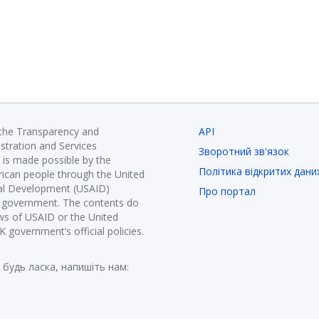
 the Transparency and
API
istration and Services
Зворотний зв'язок
is made possible by the
Політика відкритих дани
ican people through the United
nal Development (USAID)
Про портал
K government. The contents do
ews of USAID or the United
government’s official policies.
 будь ласка, напишіть нам: