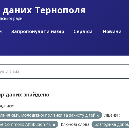
 даних Тернополя
іської ради
и
Запропонувати набір
Сервіси
Новини
ір даних знайдено
ядники:
ління сім'ї, молодіжної політики та захисту дітей
Ліцензії:
ive Commons Attribution 4.0
Ключові слова:
благодійна допо