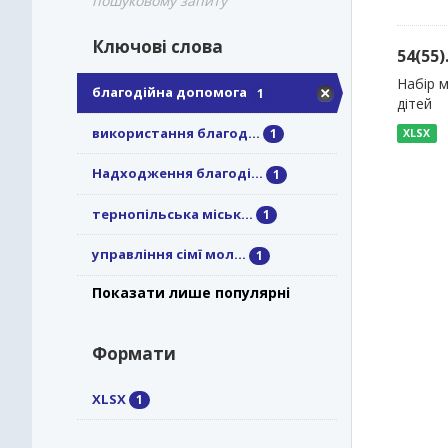
пошуковому запиту
Ключові слова
54(55
Набір м
благодійна допомога
1
дітей
використання благод...
1
XLSX
Надходження благоді...
1
тернопільська міськ...
1
управління сімї мол...
1
Показати лише популярні
Формати
XLSX
1