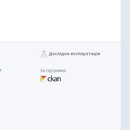
Дослідна експлуатація
х
За підтримки