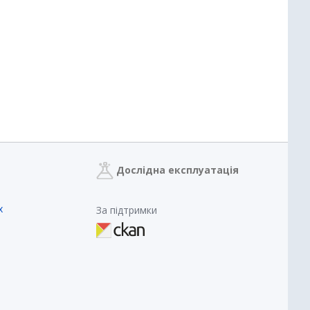
Дослідна експлуатація
х
За підтримки