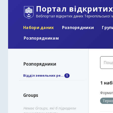
Портал відкритих
Вебпортал відкритих даних Тернопільської м
Набори даних
Розпорядники
Груп
Розпорядникам
Розпорядники
Відділ земельних ре...
1
1 наб
Формат
Groups
Терно
Немає Groups, які б підходили