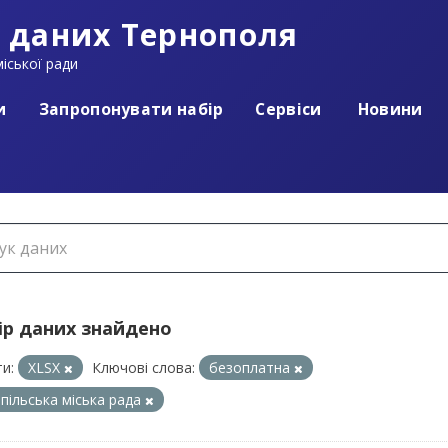
 даних Тернополя
іської ради
и
Запропонувати набір
Сервіси
Новини
ір даних знайдено
и:
XLSX
Ключові слова:
безоплатна
пільська міська рада