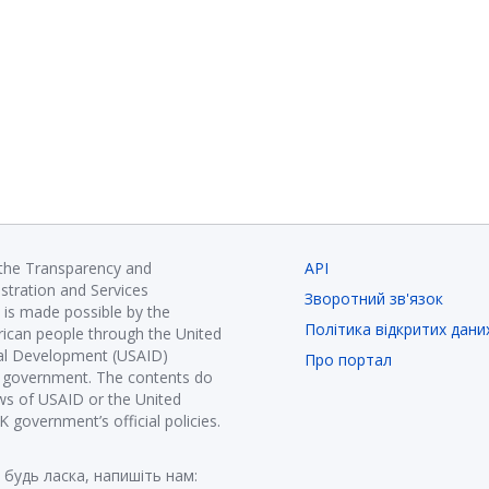
 the Transparency and
API
istration and Services
Зворотний зв'язок
is made possible by the
Політика відкритих дани
ican people through the United
nal Development (USAID)
Про портал
K government. The contents do
ews of USAID or the United
government’s official policies.
 будь ласка, напишіть нам: