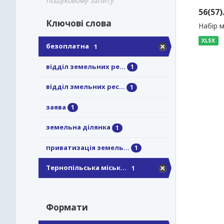
пошуковому запиту
56(57
Ключові слова
Набір 
XLSX
безоплатна
1
відділ земельних ре...
1
відділ змельних рес...
1
заява
1
земельна ділянка
1
приватизація земель...
1
Тернопільська міськ...
1
Формати