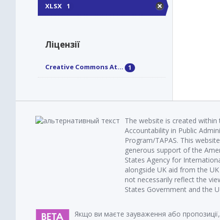
XLSX
1
Ліцензії
Creative Commons At...
1
The website is created within
Accountability in Public Admin
Program/TAPAS. This website 
generous support of the Amer
States Agency for Internatio
alongside UK aid from the U
not necessarily reflect the vi
States Government and the UK 
Якщо ви маєте зауваження або пропозиції,