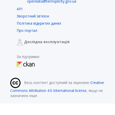
opendata@ternopilcity.gov.ua
API
Зворотний зв'язок
Політика відкритих даних
Про портал
Дослідна експлуатація
За підтримки
Весь контент доступний за ліцензією
Creative
Commons Attribution 4.0 International license
, якщо не
зазначено інше