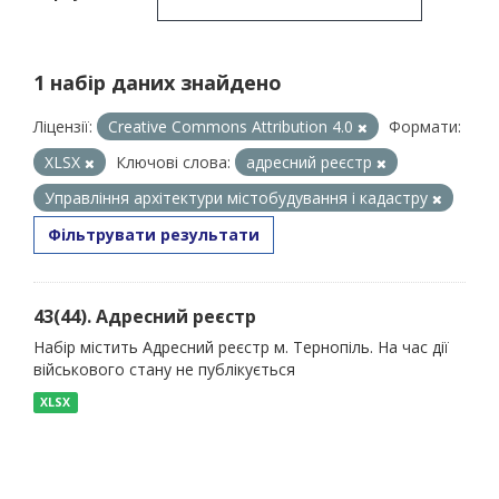
1 набір даних знайдено
Ліцензії:
Creative Commons Attribution 4.0
Формати:
XLSX
Ключові слова:
адресний реєстр
Управління архітектури містобудування і кадастру
Фільтрувати результати
43(44). Адресний реєстр
Набір містить Адресний реєстр м. Тернопіль. На час дії
військового стану не публікується
XLSX