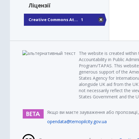
Ліцензії
Creative Commons At...
1
The website is created within
Accountability in Public Admin
Program/TAPAS. This website 
generous support of the Amer
States Agency for Internatio
alongside UK aid from the U
not necessarily reflect the vi
States Government and the UK 
Якщо ви маєте зауваження або пропозиції,
opendata@ternopilcity.gov.ua