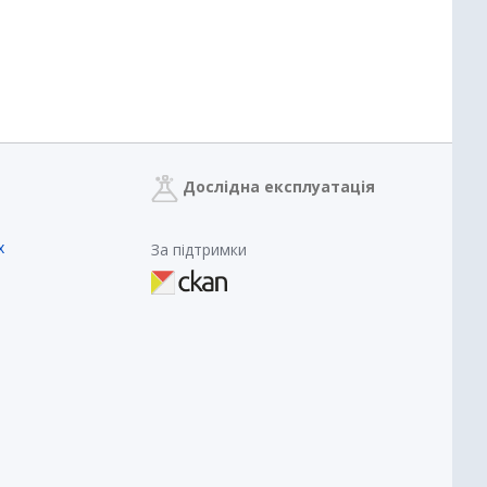
Дослідна експлуатація
х
За підтримки