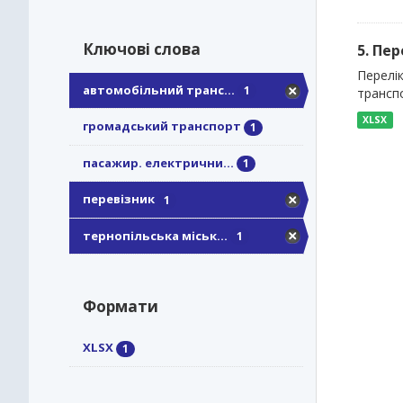
Ключові слова
5. Пе
Перелі
автомобільний транс...
1
трансп
XLSX
громадський транспорт
1
пасажир. електрични...
1
перевізник
1
тернопільська міськ...
1
Формати
XLSX
1