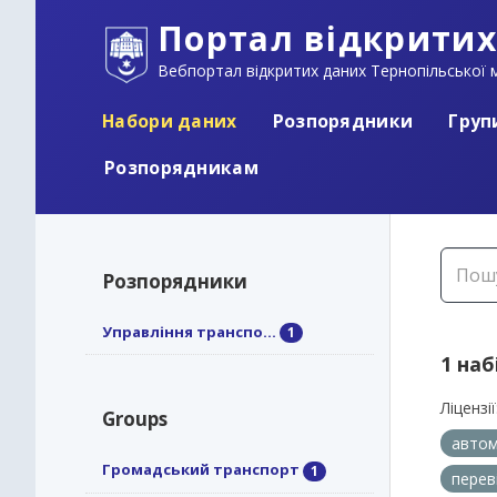
Портал відкритих
Вебпортал відкритих даних Тернопільської м
Набори даних
Розпорядники
Груп
Розпорядникам
Розпорядники
Управління транспо...
1
1 наб
Ліцензії
Groups
автом
Громадський транспорт
1
перев