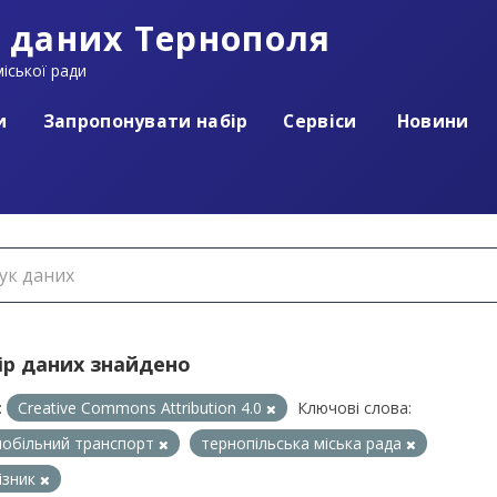
 даних Тернополя
іської ради
и
Запропонувати набір
Сервіси
Новини
ір даних знайдено
:
Creative Commons Attribution 4.0
Ключові слова:
обільний транспорт
тернопільська міська рада
ізник