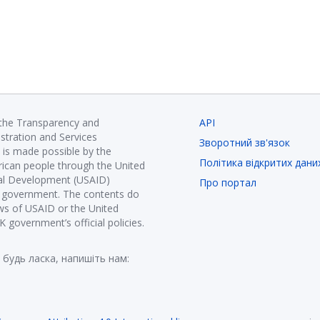
 the Transparency and
API
istration and Services
Зворотний зв'язок
is made possible by the
Політика відкритих дани
ican people through the United
nal Development (USAID)
Про портал
K government. The contents do
ews of USAID or the United
government’s official policies.
 будь ласка, напишіть нам: