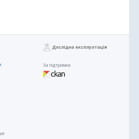
Дослідна експлуатація
х
За підтримки
нше