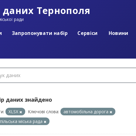
 даних Тернополя
іської ради
и
Запропонувати набір
Сервіси
Новини
ір даних знайдено
и:
XLSX
Ключові слова:
автомобільна дорога
пільська міська рада