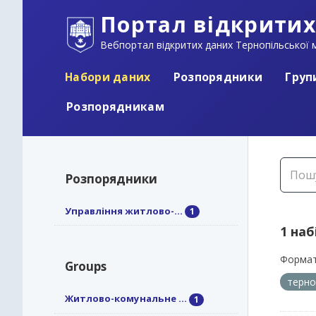
Портал відкритих
Вебпортал відкритих даних Тернопільської м
Набори даних
Розпорядники
Груп
Розпорядникам
Розпорядники
Управління житлово-...
1
1 наб
Формат
Groups
терно
Житлово-комунальне ...
1