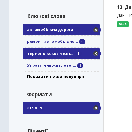
13. Д
Дані щ
Ключові слова
XLSX
автомобільна дорога
1
ремонт автомобільно...
1
тернопільська міськ...
1
Управління житлово-...
1
Показати лише популярні
Формати
XLSX
1
Ліцензії