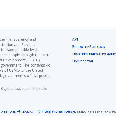
 the Transparency and
API
istration and Services
Зворотний зв'язок
is made possible by the
Політика відкритих дани
ican people through the United
nal Development (USAID)
Про портал
K government. The contents do
ews of USAID or the United
government’s official policies.
 будь ласка, напишіть нам:
Commons Attribution 4.0 International license
, якщо не зазначено і