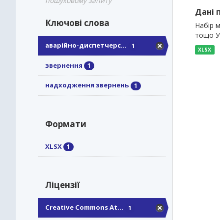
пошуковому запиту
Дані 
Ключові слова
Набір м
тощо Уп
аварійно-диспетчерс...
1
XLSX
звернення
1
надходження звернень
1
Формати
XLSX
1
Ліцензії
Creative Commons At...
1