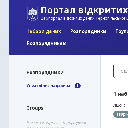
Портал відкритих
Вебпортал відкритих даних Тернопільської м
Набори даних
Розпорядники
Груп
Розпорядникам
Розпорядники
Управління надзвича...
1
1 наб
Ліцензії
Groups
аварі
Немає Groups, які б підходили