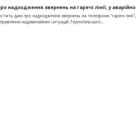
про надходження звернень на гарячі лінії, у аварійно
істить дані про надходження звернень на телефонні “гарячі лінії
равління надзвичайних ситуацій Тернопільської...