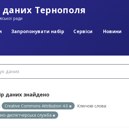
 даних Тернополя
іської ради
и
Запропонувати набір
Сервіси
Новини
ір даних знайдено
:
Creative Commons Attribution 4.0
Ключові слова:
йно-диспетчерська служба