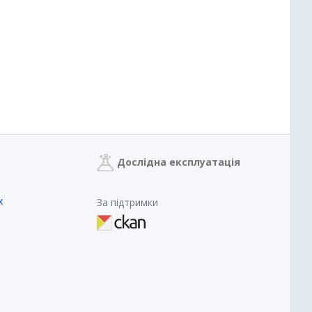
Дослідна експлуатація
х
За підтримки