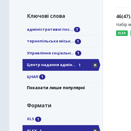
Ключові слова
46(47
Набір м
адміністративні пос...
1
XLSX
тернопільська міськ...
1
Управління соціальн...
1
Центр надання адмін...
1
ЦНАП
1
Показати лише популярні
Формати
XLS
1
XLSX
1