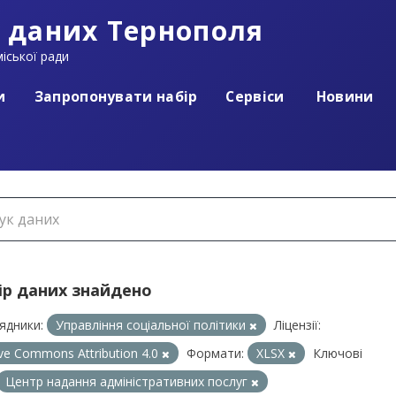
 даних Тернополя
іської ради
и
Запропонувати набір
Сервіси
Новини
ір даних знайдено
ядники:
Управління соціальної політики
Ліцензії:
ive Commons Attribution 4.0
Формати:
XLSX
Ключові
Центр надання адміністративних послуг