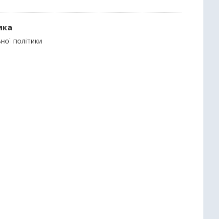
ика
ьної політики