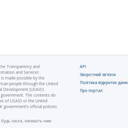
 the Transparency and
API
istration and Services
Зворотний зв'язок
is made possible by the
Політика відкритих дани
ican people through the United
nal Development (USAID)
Про портал
K government. The contents do
ews of USAID or the United
government’s official policies.
 будь ласка, напишіть нам: