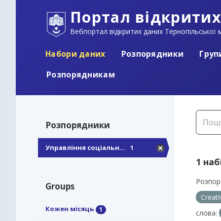
Портал відкритих
Вебпортал відкритих даних Тернопільської м
Набори даних
Розпорядники
Груп
Розпорядникам
Розпорядники
Управління соціальн...
1
1 наб
Розпор
Groups
Creat
Кожен місяць
1
слова: