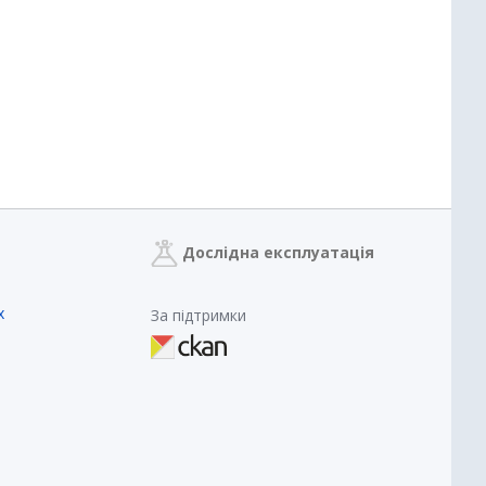
Дослідна експлуатація
х
За підтримки