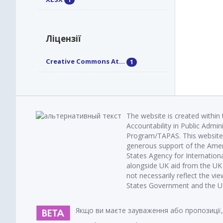
Ліцензії
Creative Commons At...
1
The website is created within
Accountability in Public Admin
Program/TAPAS. This website 
generous support of the Amer
States Agency for Internatio
alongside UK aid from the U
not necessarily reflect the vi
States Government and the UK 
Якщо ви маєте зауваження або пропозиції,