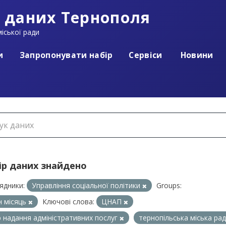
 даних Тернополя
іської ради
и
Запропонувати набір
Сервіси
Новини
ір даних знайдено
ядники:
Управління соціальної політики
Groups:
 місяць
Ключові слова:
ЦНАП
 надання адміністративних послуг
тернопільська міська ра