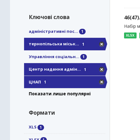
Ключові слова
46(47
Набір м
адміністративні пос...
1
XLSX
тернопільська міськ...
1
Управління соціальн...
1
Центр надання адмін...
1
ЦНАП
1
Показати лише популярні
Формати
XLS
1
XLSX
1