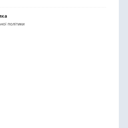
ика
ьної політики