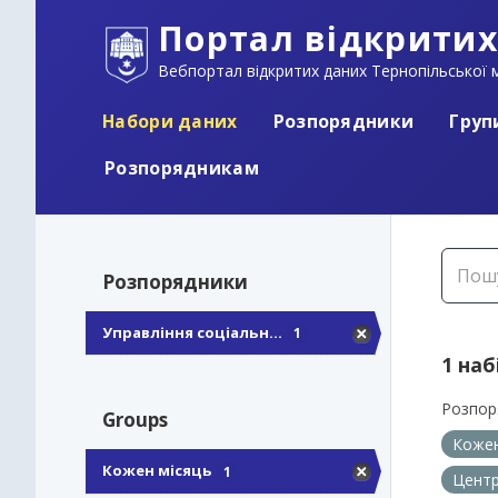
Портал відкритих
Вебпортал відкритих даних Тернопільської м
Набори даних
Розпорядники
Груп
Розпорядникам
Розпорядники
Управління соціальн...
1
1 наб
Розпор
Groups
Кожен
Кожен місяць
1
Центр