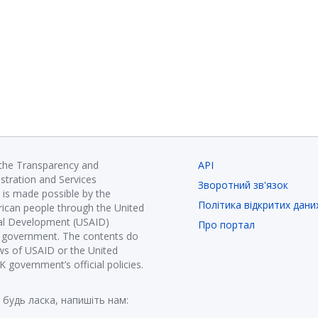
 the Transparency and
API
istration and Services
Зворотний зв'язок
is made possible by the
Політика відкритих дани
ican people through the United
nal Development (USAID)
Про портал
K government. The contents do
ews of USAID or the United
government’s official policies.
 будь ласка, напишіть нам: