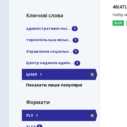
46(47
Набір м
Ключові слова
XLSX
адміністративні пос...
1
тернопільська міськ...
1
Управління соціальн...
1
Центр надання адмін...
1
ЦНАП
1
Показати лише популярні
Формати
XLS
1
XLSX
1