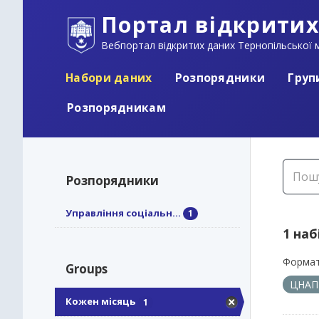
Портал відкритих
Вебпортал відкритих даних Тернопільської м
Набори даних
Розпорядники
Груп
Розпорядникам
Розпорядники
Управління соціальн...
1
1 наб
Формат
Groups
ЦНА
Кожен місяць
1