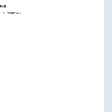
ика
ьної політики