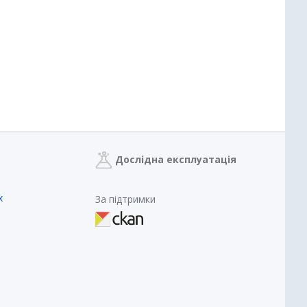
Дослідна експлуатація
х
За підтримки