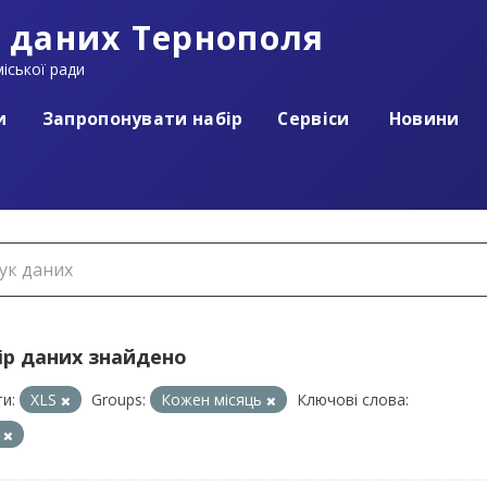
 даних Тернополя
іської ради
и
Запропонувати набір
Сервіси
Новини
ір даних знайдено
и:
XLS
Groups:
Кожен місяць
Ключові слова:
П