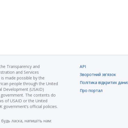
 the Transparency and
API
istration and Services
Зворотний зв'язок
is made possible by the
Політика відкритих дани
ican people through the United
nal Development (USAID)
Про портал
K government. The contents do
ews of USAID or the United
government’s official policies.
 будь ласка, напишіть нам: